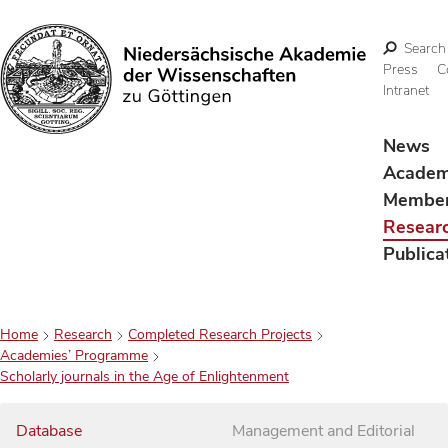
Search
Press
C
Intranet
Search
News
Acade
Membe
Resear
Publica
Home
Research
Completed Research Projects
Academies’ Programme
Scholarly journals in the Age of Enlightenment
Database
Management and Editorial