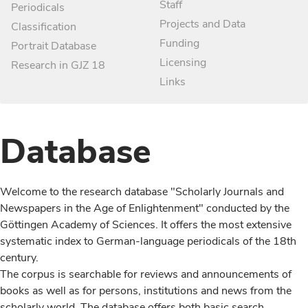
Staff
Periodicals
Projects and Data
Classification
Funding
Portrait Database
Licensing
Research in GJZ 18
Links
Database
Welcome to the research database "Scholarly Journals and
Newspapers in the Age of Enlightenment" conducted by the
Göttingen Academy of Sciences. It offers the most extensive
systematic index to German-language periodicals of the 18th
century.
The corpus is searchable for reviews and announcements of
books as well as for persons, institutions and news from the
scholarly world. The database offers both basic search,