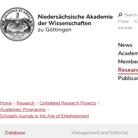
Search
Press
C
Intranet
Search
News
Acade
Membe
Resear
Publica
Home
Research
Completed Research Projects
Academies’ Programme
Scholarly journals in the Age of Enlightenment
Database
Management and Editorial