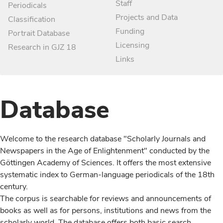
Staff
Periodicals
Projects and Data
Classification
Funding
Portrait Database
Licensing
Research in GJZ 18
Links
Database
Welcome to the research database "Scholarly Journals and
Newspapers in the Age of Enlightenment" conducted by the
Göttingen Academy of Sciences. It offers the most extensive
systematic index to German-language periodicals of the 18th
century.
The corpus is searchable for reviews and announcements of
books as well as for persons, institutions and news from the
scholarly world. The database offers both basic search,