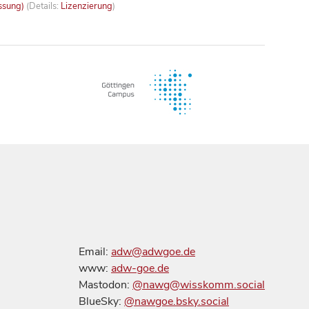
ssung)
(Details:
Lizenzierung
)
Email:
adw@adwgoe.de
www:
adw-goe.de
Mastodon:
@nawg@wisskomm.social
BlueSky:
@nawgoe.bsky.social