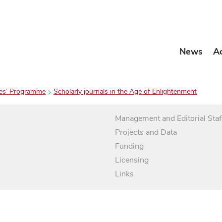
News
A
es’ Programme
Scholarly journals in the Age of Enlightenment
Management and Editorial Staf
Projects and Data
Funding
Licensing
Links