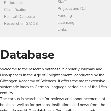
Staff
Periodicals
Projects and Data
Classification
Funding
Portrait Database
Licensing
Research in GJZ 18
Links
Database
Welcome to the research database "Scholarly Journals and
Newspapers in the Age of Enlightenment" conducted by the
Göttingen Academy of Sciences. It offers the most extensive
systematic index to German-language periodicals of the 18th
century.
The corpus is searchable for reviews and announcements of
books as well as for persons, institutions and news from the
scholarly world. The database offers both basic search,