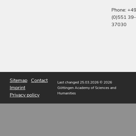
Phone: +4
(0)551 39-
37030
Sitemap
Contact
Last changed 25.03.2026
© 2026
Imprint
Göttingen Academy of Sciences and
Humanities
Privacy policy