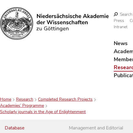
Search
Press
C
Intranet
Search
News
Acade
Membe
Resear
Publica
Home
Research
Completed Research Projects
Academies’ Programme
Scholarly journals in the Age of Enlightenment
Database
Management and Editorial