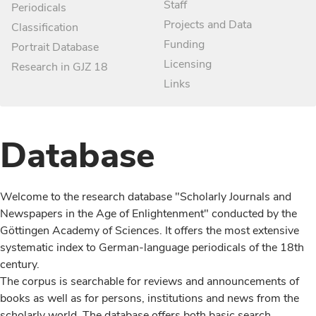
Staff
Periodicals
Projects and Data
Classification
Funding
Portrait Database
Licensing
Research in GJZ 18
Links
Database
Welcome to the research database "Scholarly Journals and
Newspapers in the Age of Enlightenment" conducted by the
Göttingen Academy of Sciences. It offers the most extensive
systematic index to German-language periodicals of the 18th
century.
The corpus is searchable for reviews and announcements of
books as well as for persons, institutions and news from the
scholarly world. The database offers both basic search,