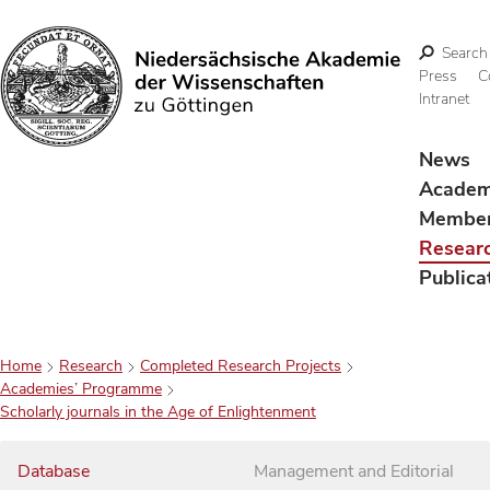
Search
Press
C
Intranet
Search
News
Acade
Membe
Resear
Publica
Home
Research
Completed Research Projects
Academies’ Programme
Scholarly journals in the Age of Enlightenment
Database
Management and Editorial