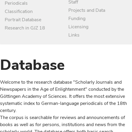
Staff
Periodicals
Projects and Data
Classification
Funding
Portrait Database
Licensing
Research in GJZ 18
Links
Database
Welcome to the research database "Scholarly Journals and
Newspapers in the Age of Enlightenment" conducted by the
Göttingen Academy of Sciences. It offers the most extensive
systematic index to German-language periodicals of the 18th
century.
The corpus is searchable for reviews and announcements of
books as well as for persons, institutions and news from the
scholarly world. The database offers both basic search,