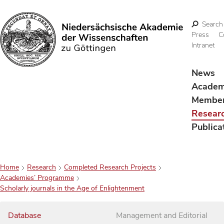
Search
Press
C
Intranet
Search
News
Acade
Membe
Resear
Publica
Home
Research
Completed Research Projects
Academies’ Programme
Scholarly journals in the Age of Enlightenment
Database
Management and Editorial