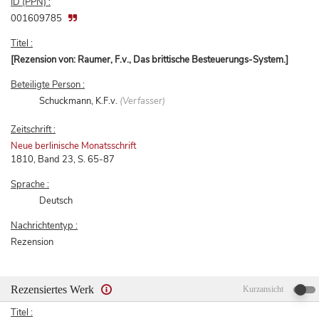
ID (PPN) :
001609785
Titel :
[Rezension von: Raumer, F.v., Das brittische Besteuerungs-System.]
Beteiligte Person :
Schuckmann, K.F.v.
(Verfasser)
Zeitschrift :
Neue berlinische Monatsschrift
1810, Band 23, S. 65-87
Sprache :
Deutsch
Nachrichtentyp :
Rezension
Rezensiertes Werk
Kurzansicht
Titel :