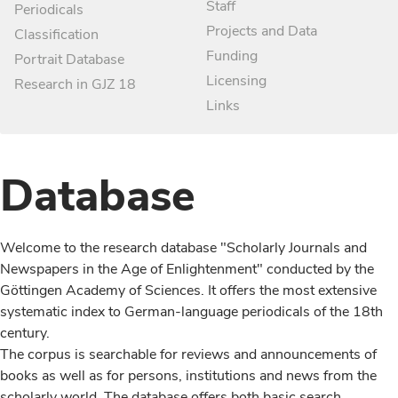
Staff
Periodicals
Projects and Data
Classification
Funding
Portrait Database
Licensing
Research in GJZ 18
Links
Database
Welcome to the research database "Scholarly Journals and
Newspapers in the Age of Enlightenment" conducted by the
Göttingen Academy of Sciences. It offers the most extensive
systematic index to German-language periodicals of the 18th
century.
The corpus is searchable for reviews and announcements of
books as well as for persons, institutions and news from the
scholarly world. The database offers both basic search,