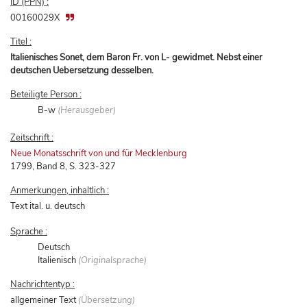
ID (PPN) :
00160029X
Titel :
Italienisches Sonet, dem Baron Fr. von L- gewidmet. Nebst einer
deutschen Uebersetzung desselben.
Beteiligte Person :
B-w
(Herausgeber)
Zeitschrift :
Neue Monatsschrift von und für Mecklenburg
1799, Band 8, S. 323-327
Anmerkungen, inhaltlich :
Text ital. u. deutsch
Sprache :
Deutsch
Italienisch
(Originalsprache)
Nachrichtentyp :
allgemeiner Text
(Übersetzung)