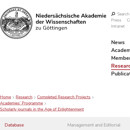
Search
Press
C
Intranet
Search
News
Acade
Membe
Resear
Publica
Home
Research
Completed Research Projects
Academies’ Programme
Scholarly journals in the Age of Enlightenment
Database
Management and Editorial