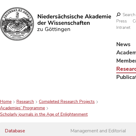
Search
Press
C
Intranet
Search
News
Acade
Membe
Resear
Publica
Home
Research
Completed Research Projects
Academies’ Programme
Scholarly journals in the Age of Enlightenment
Database
Management and Editorial