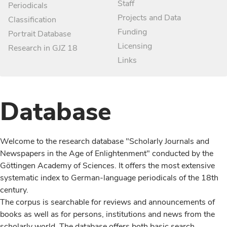
Staff
Periodicals
Projects and Data
Classification
Funding
Portrait Database
Licensing
Research in GJZ 18
Links
Database
Welcome to the research database "Scholarly Journals and
Newspapers in the Age of Enlightenment" conducted by the
Göttingen Academy of Sciences. It offers the most extensive
systematic index to German-language periodicals of the 18th
century.
The corpus is searchable for reviews and announcements of
books as well as for persons, institutions and news from the
scholarly world. The database offers both basic search,