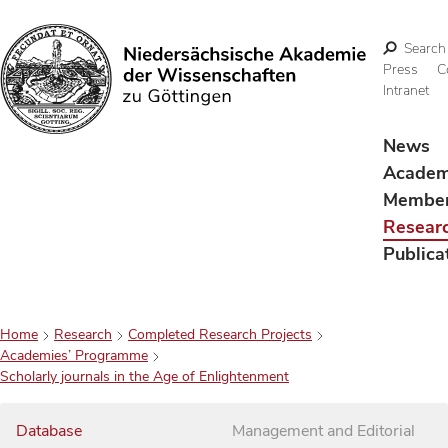
Search
Press
C
Intranet
Search
News
Acade
Membe
Resear
Publica
Home
Research
Completed Research Projects
Academies’ Programme
Scholarly journals in the Age of Enlightenment
Database
Management and Editorial