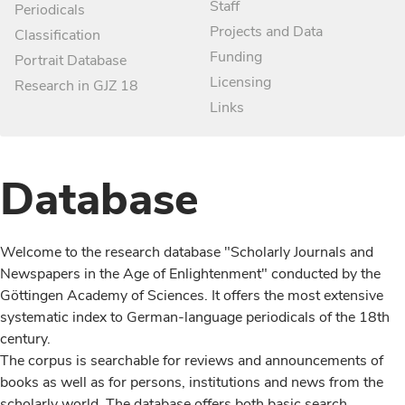
Staff
Periodicals
Projects and Data
Classification
Funding
Portrait Database
Licensing
Research in GJZ 18
Links
Database
Welcome to the research database "Scholarly Journals and
Newspapers in the Age of Enlightenment" conducted by the
Göttingen Academy of Sciences. It offers the most extensive
systematic index to German-language periodicals of the 18th
century.
The corpus is searchable for reviews and announcements of
books as well as for persons, institutions and news from the
scholarly world. The database offers both basic search,