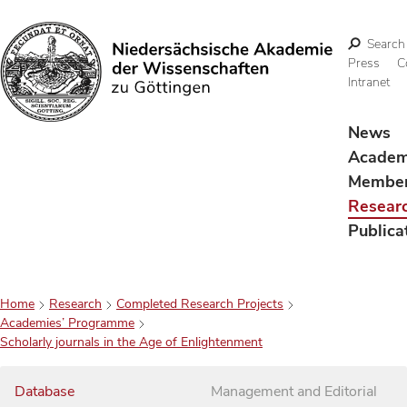
Search
Press
C
Intranet
Search
News
Acade
Membe
Resear
Publica
Home
Research
Completed Research Projects
Academies’ Programme
Scholarly journals in the Age of Enlightenment
Database
Management and Editorial