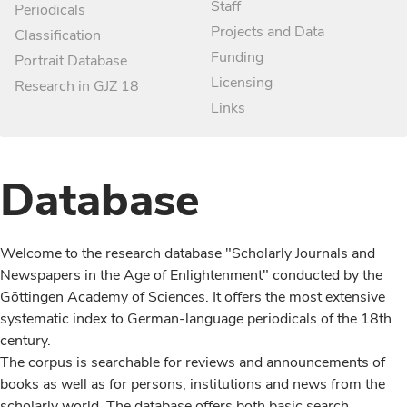
Staff
Periodicals
Projects and Data
Classification
Funding
Portrait Database
Licensing
Research in GJZ 18
Links
Database
Welcome to the research database "Scholarly Journals and
Newspapers in the Age of Enlightenment" conducted by the
Göttingen Academy of Sciences. It offers the most extensive
systematic index to German-language periodicals of the 18th
century.
The corpus is searchable for reviews and announcements of
books as well as for persons, institutions and news from the
scholarly world. The database offers both basic search,