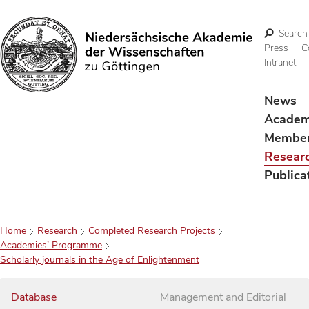
Search
Press
C
Intranet
Search
News
Acade
Membe
Resear
Publica
Home
Research
Completed Research Projects
Academies’ Programme
Scholarly journals in the Age of Enlightenment
Database
Management and Editorial