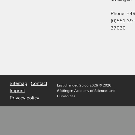
Phone: +4
(0)551 39-
37030
Sitemap
Contact
Last changed 25.03.2026
© 2026
Imprint
Göttingen Academy of Sciences and
Humanities
Privacy policy