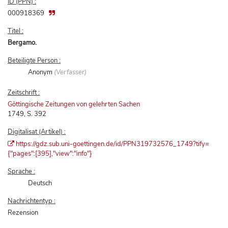
ID (PPN) :
000918369
Titel :
Bergamo.
Beteiligte Person :
Anonym
(Verfasser)
Zeitschrift :
Göttingische Zeitungen von gelehrten Sachen
1749, S. 392
Digitalisat (Artikel) :
https://gdz.sub.uni-goettingen.de/id/PPN319732576_1749?tify=
{"pages":[395],"view":"info"}
Sprache :
Deutsch
Nachrichtentyp :
Rezension