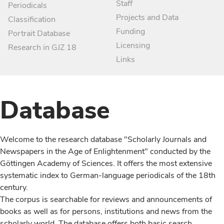
Staff
Periodicals
Projects and Data
Classification
Funding
Portrait Database
Licensing
Research in GJZ 18
Links
Database
Welcome to the research database "Scholarly Journals and
Newspapers in the Age of Enlightenment" conducted by the
Göttingen Academy of Sciences. It offers the most extensive
systematic index to German-language periodicals of the 18th
century.
The corpus is searchable for reviews and announcements of
books as well as for persons, institutions and news from the
scholarly world. The database offers both basic search,