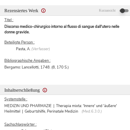
Rezensiertes Werk
Kurzansicht
Titel :
Discorso medico-chirurgico intorno al flusso di sangue dall'utero nelle
donne gravide.
Beteiligte Person :
Pasta, A.
(Verfasser)
Bibliographische Angaben :
Bergamo: Lancellotti, 1748. (8, 170 S.)
Inhaltserschließung
Systemstelle :
MEDIZIN UND PHARMAZIE | Therapia mixta: 'Innere' und 'äußere'
Heilmittel | Geburtshilfe, Perinatale Medizin
(Med.6.3.0.)
Sachschlagwörter :