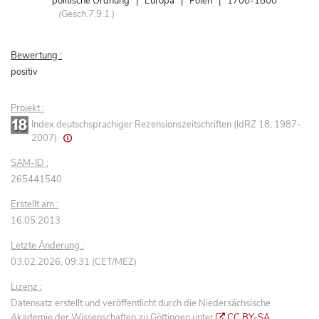
politische Ordnung | Europa | Polen | 1700-1800
(Gesch.7.9.1.)
Bewertung :
positiv
Projekt :
Index deutschsprachiger Rezensionszeitschriften (IdRZ 18, 1987-
2007)
SAM-ID :
265441540
Erstellt am :
16.05.2013
Letzte Änderung :
03.02.2026, 09:31 (CET/MEZ)
Lizenz :
Datensatz erstellt und veröffentlicht durch die Niedersächsische
Akademie der Wissenschaften zu Göttingen unter
CC BY-SA