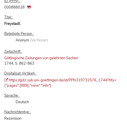
ID (PPN) :
000888028
Titel :
Freystadt.
Beteiligte Person :
Anonym
(Verfasser)
Zeitschrift :
Göttingische Zeitungen von gelehrten Sachen
1744, S. 862-863
Digitalisat (Artikel) :
https://gdz.sub.uni-goettingen.de/id/PPN319732576_1744?tify=
{"pages":[889],"view":"info"}
Sprache :
Deutsch
Nachrichtentyp :
Rezension