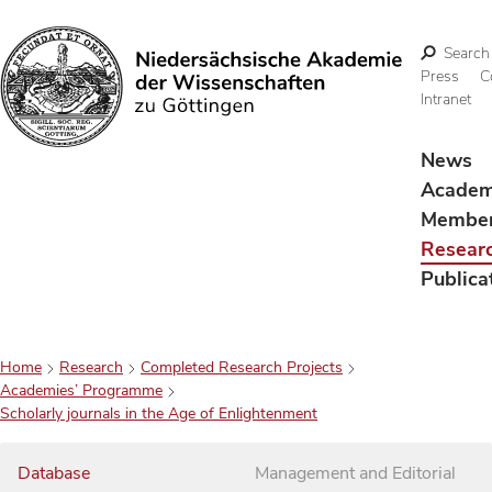
Search
Press
C
Intranet
Search
News
Acade
Membe
Resear
Publica
Home
Research
Completed Research Projects
Academies’ Programme
Scholarly journals in the Age of Enlightenment
Database
Management and Editorial