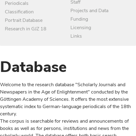
Staff
Periodicals
Projects and Data
Classification
Funding
Portrait Database
Licensing
Research in GJZ 18
Links
Database
Welcome to the research database "Scholarly Journals and
Newspapers in the Age of Enlightenment" conducted by the
Göttingen Academy of Sciences. It offers the most extensive
systematic index to German-language periodicals of the 18th
century.
The corpus is searchable for reviews and announcements of
books as well as for persons, institutions and news from the
scholarly world. The database offers both basic search,