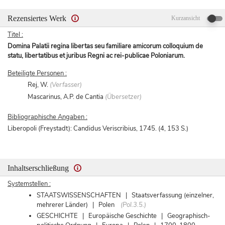
Rezensiertes Werk
Kurzansicht
Titel :
Domina Palatii regina libertas seu familiare amicorum colloquium de
statu, libertatibus et juribus Regni ac rei-publicae Poloniarum.
Beteiligte Personen :
Rej, W.
(Verfasser)
Mascarinus, A.P. de Cantia
(Übersetzer)
Bibliographische Angaben :
Liberopoli (Freystadt): Candidus Veriscribius, 1745. (4, 153 S.)
Inhaltserschließung
Systemstellen :
STAATSWISSENSCHAFTEN | Staatsverfassung (einzelner,
mehrerer Länder) | Polen
(Pol.3.5.)
GESCHICHTE | Europäische Geschichte | Geographisch-