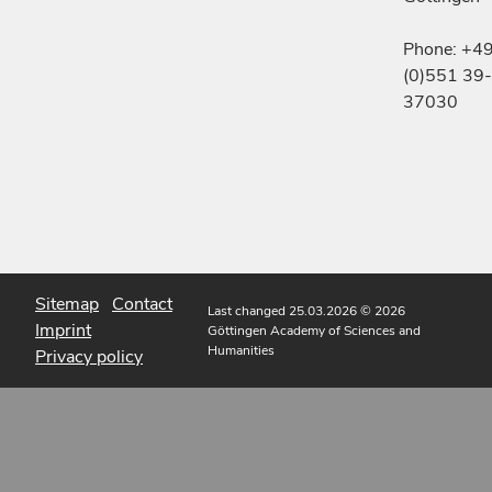
Phone: +4
(0)551 39-
37030
Sitemap
Contact
Last changed 25.03.2026
© 2026
Imprint
Göttingen Academy of Sciences and
Humanities
Privacy policy