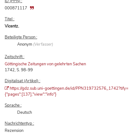
ID (PPN) :
000871117
Titel :
Vicentz.
Beteiligte Person :
Anonym
(Verfasser)
Zeitschrift :
Göttingische Zeitungen von gelehrten Sachen
1742, S. 98-99
Digitalisat (Artikel) :
https://gdz.sub.uni-goettingen.de/id/PPN319732576_1742?tify=
{"pages":[137],"view":"info"}
Sprache :
Deutsch
Nachrichtentyp :
Rezension