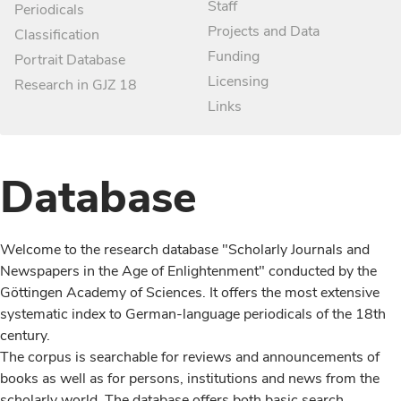
Staff
Periodicals
Projects and Data
Classification
Funding
Portrait Database
Licensing
Research in GJZ 18
Links
Database
Welcome to the research database "Scholarly Journals and
Newspapers in the Age of Enlightenment" conducted by the
Göttingen Academy of Sciences. It offers the most extensive
systematic index to German-language periodicals of the 18th
century.
The corpus is searchable for reviews and announcements of
books as well as for persons, institutions and news from the
scholarly world. The database offers both basic search,