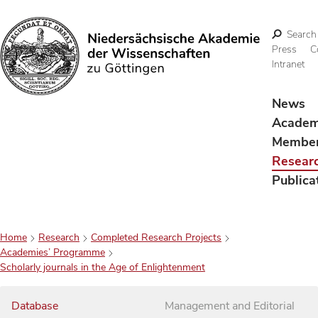
Search
Press
C
Intranet
Search
News
Acade
Membe
Resear
Publica
Home
Research
Completed Research Projects
Academies’ Programme
Scholarly journals in the Age of Enlightenment
Database
Management and Editorial