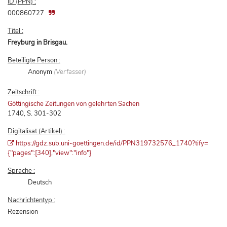
ID (PPN) :
000860727
Titel :
Freyburg in Brisgau.
Beteiligte Person :
Anonym
(Verfasser)
Zeitschrift :
Göttingische Zeitungen von gelehrten Sachen
1740, S. 301-302
Digitalisat (Artikel) :
https://gdz.sub.uni-goettingen.de/id/PPN319732576_1740?tify=
{"pages":[340],"view":"info"}
Sprache :
Deutsch
Nachrichtentyp :
Rezension