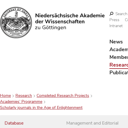
Search
Press
C
Intranet
Search
News
Acade
Membe
Resear
Publica
Home
Research
Completed Research Projects
Academies’ Programme
Scholarly journals in the Age of Enlightenment
Database
Management and Editorial