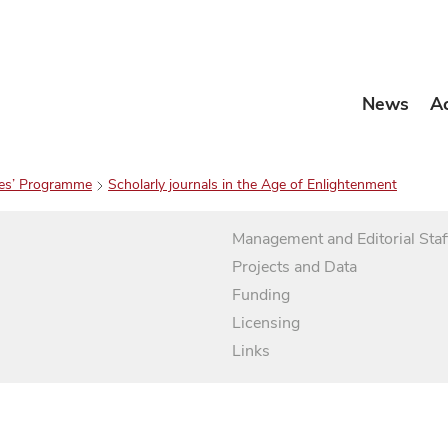
News
A
es’ Programme
Scholarly journals in the Age of Enlightenment
Management and Editorial Staf
Projects and Data
Funding
Licensing
Links