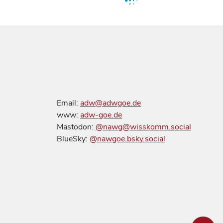
Email:
adw@adwgoe.de
www:
adw-goe.de
Mastodon:
@nawg@wisskomm.social
BlueSky:
@nawgoe.bsky.social