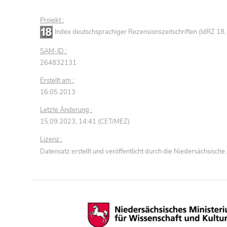
Projekt :
Index deutschsprachiger Rezensionszeitschriften (IdRZ 1
SAM-ID :
264832131
Erstellt am :
16.05.2013
Letzte Änderung :
15.09.2023, 14:41 (CET/MEZ)
Lizenz :
Datensatz erstellt und veröffentlicht durch die Niedersächsisc