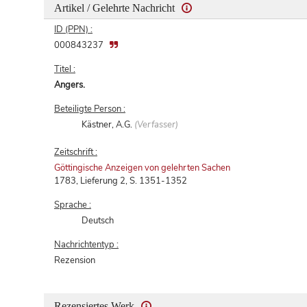
Artikel / Gelehrte Nachricht
ID (PPN) :
000843237
Titel :
Angers.
Beteiligte Person :
Kästner, A.G.
(Verfasser)
Zeitschrift :
Göttingische Anzeigen von gelehrten Sachen
1783, Lieferung 2, S. 1351-1352
Sprache :
Deutsch
Nachrichtentyp :
Rezension
Rezensiertes Werk