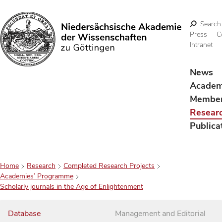
Search
Press
C
Intranet
Search
News
Acade
Membe
Resear
Publica
Home
Research
Completed Research Projects
Academies’ Programme
Scholarly journals in the Age of Enlightenment
Database
Management and Editorial