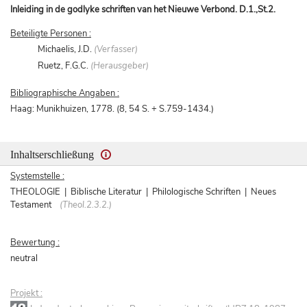
Inleiding in de godlyke schriften van het Nieuwe Verbond. D.1.,St.2.
Beteiligte Personen :
Michaelis, J.D.
(Verfasser)
Ruetz, F.G.C.
(Herausgeber)
Bibliographische Angaben :
Haag: Munikhuizen, 1778. (8, 54 S. + S.759-1434.)
Inhaltserschließung
Systemstelle :
THEOLOGIE | Biblische Literatur | Philologische Schriften | Neues
Testament
(Theol.2.3.2.)
Bewertung :
neutral
Projekt :