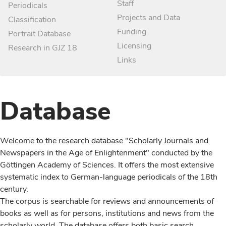
Staff
Periodicals
Projects and Data
Classification
Funding
Portrait Database
Licensing
Research in GJZ 18
Links
Database
Welcome to the research database "Scholarly Journals and
Newspapers in the Age of Enlightenment" conducted by the
Göttingen Academy of Sciences. It offers the most extensive
systematic index to German-language periodicals of the 18th
century.
The corpus is searchable for reviews and announcements of
books as well as for persons, institutions and news from the
scholarly world. The database offers both basic search,