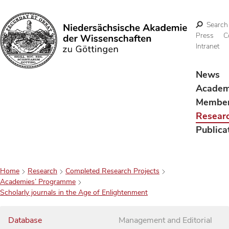
Search
Press
C
Intranet
Search
News
Acade
Membe
Resear
Publica
Home
Research
Completed Research Projects
Academies’ Programme
Scholarly journals in the Age of Enlightenment
Database
Management and Editorial