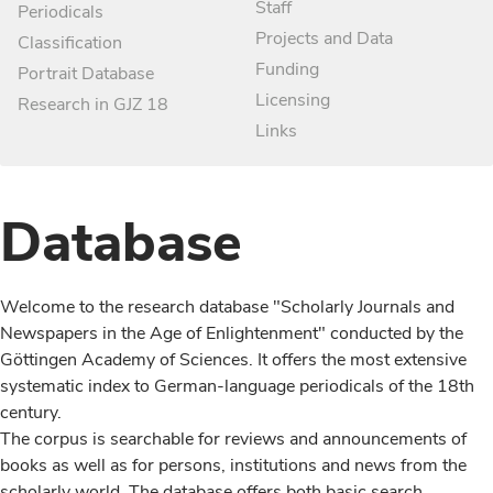
Staff
Periodicals
Projects and Data
Classification
Funding
Portrait Database
Licensing
Research in GJZ 18
Links
Database
Welcome to the research database "Scholarly Journals and
Newspapers in the Age of Enlightenment" conducted by the
Göttingen Academy of Sciences. It offers the most extensive
systematic index to German-language periodicals of the 18th
century.
The corpus is searchable for reviews and announcements of
books as well as for persons, institutions and news from the
scholarly world. The database offers both basic search,