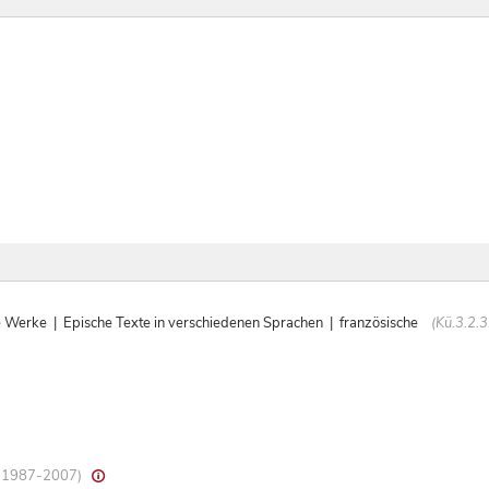
rke | Epische Texte in verschiedenen Sprachen | französische
(Kü.3.2.3.
8, 1987-2007)