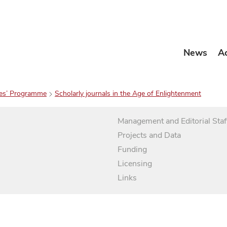
News
A
es’ Programme
Scholarly journals in the Age of Enlightenment
Management and Editorial Staf
Projects and Data
Funding
Licensing
Links