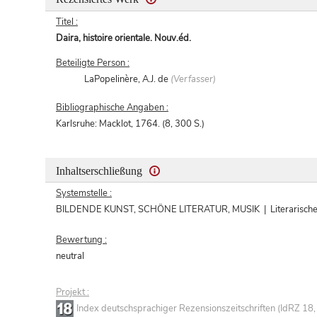
Titel :
Daira, histoire orientale. Nouv.éd.
Beteiligte Person :
LaPopelinère, A.J. de
(Verfasser)
Bibliographische Angaben :
Karlsruhe: Macklot, 1764. (8, 300 S.)
Inhaltserschließung
Systemstelle :
BILDENDE KUNST, SCHÖNE LITERATUR, MUSIK | Literarische We
Bewertung :
neutral
Projekt :
Index deutschsprachiger Rezensionszeitschriften (IdRZ 1