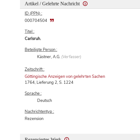
Artikel / Gelehrte Nachricht
ID (PPN) :
000704504
Titel :
Carlsruh.
Beteiligte Person :
Kästner, A.G.
(Verfasser)
Zeitschrift :
Göttingische Anzeigen von gelehrten Sachen
1764, Lieferung 2, S. 1224
Sprache :
Deutsch
Nachrichtentyp :
Rezension
Rezensiertes Werk