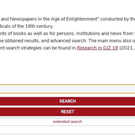
 and Newspapers in the Age of Enlightenment" conducted by the
cals of the 18th century.
s of books as well as for persons, institutions and news from t
he obtained results, and advanced search. The main menu also off
ent search strategies can be found in
Research in GJZ 18
(2021, 
extended search