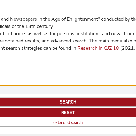
 and Newspapers in the Age of Enlightenment" conducted by the
cals of the 18th century.
s of books as well as for persons, institutions and news from t
he obtained results, and advanced search. The main menu also off
ent search strategies can be found in
Research in GJZ 18
(2021, 
extended search