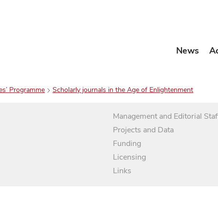
News
A
es’ Programme
Scholarly journals in the Age of Enlightenment
Management and Editorial Staf
Projects and Data
Funding
Licensing
Links