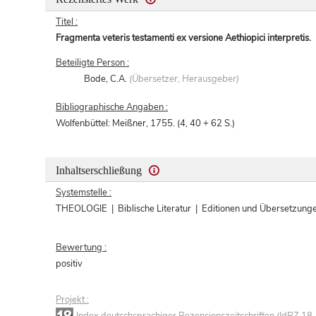
Titel :
Fragmenta veteris testamenti ex versione Aethiopici interpretis.
Beteiligte Person :
Bode, C.A.
(Übersetzer, Herausgeber)
Bibliographische Angaben :
Wolfenbüttel: Meißner, 1755. (4, 40 + 62 S.)
Inhaltserschließung
Systemstelle :
THEOLOGIE | Biblische Literatur | Editionen und Übersetzung
Bewertung :
positiv
Projekt :