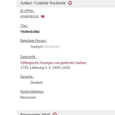
Artikel / Gelehrte Nachricht
ID (PPN) :
000658200
Titel :
Wolfenbüttel.
Beteiligte Person :
Anonym
(Verfasser)
Zeitschrift :
Göttingische Anzeigen von gelehrten Sachen
1755, Lieferung 2, S. 1405-1410
Sprache :
Deutsch
Nachrichtentyp :
Rezension
Rezensiertes Werk