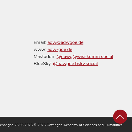
Email:
adw@adwgoe.de
www:
adw-goe.de
Mastodon:
@nawg@wisskomm.social
BlueSky:
@nawgoe.bsky.social
 changed 25.03.2026
© 2026 Göttingen Academy of Sciences and Humanities