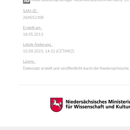
Index deutschsprachiger Rezensionszeitschriften (IdRZ 1
SAM-ID :
264552306
Erstellt am :
16.05.2013
Letzte Änderung :
15.09.2023, 14:32 (CET/MEZ)
Lizenz :
Datensatz erstellt und veröffentlicht durch die Niedersächsisc