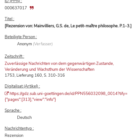
ID (PPN) :
000637017
Titel :
[Rezension von: Mainvilliers, G.S. de, Le petit-maître philosophe. P.1-3.]
Beteiligte Person :
Anonym
(Verfasser)
Zeitschrift :
Zuverlässige Nachrichten von dem gegenwärtigen Zustande,
Veränderung und Wachsthum der Wissenschaften
1753, Lieferung 160, S. 310-316
Digitalisat (Artikel) :
https://gdz.sub.uni-goettingen.de/id/PPN556032098_0014?tify=
{"pages":[313],"view":"info"}
Sprache :
Deutsch
Nachrichtentyp :
Rezension