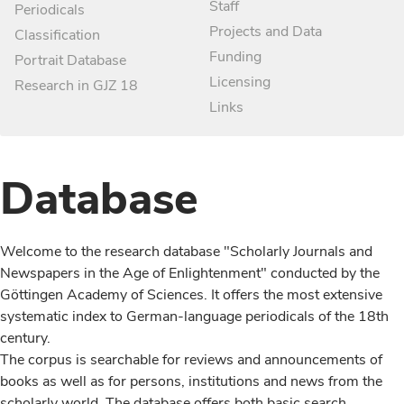
Staff
Periodicals
Projects and Data
Classification
Funding
Portrait Database
Licensing
Research in GJZ 18
Links
Database
Welcome to the research database "Scholarly Journals and
Newspapers in the Age of Enlightenment" conducted by the
Göttingen Academy of Sciences. It offers the most extensive
systematic index to German-language periodicals of the 18th
century.
The corpus is searchable for reviews and announcements of
books as well as for persons, institutions and news from the
scholarly world. The database offers both basic search,