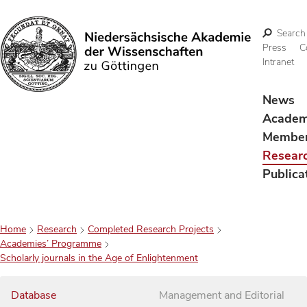
Search
Press
C
Intranet
Search
News
Acade
Membe
Resear
Publica
Home
Research
Completed Research Projects
Academies’ Programme
Scholarly journals in the Age of Enlightenment
Database
Management and Editorial