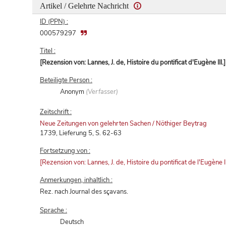
Artikel / Gelehrte Nachricht
ID (PPN) :
000579297
Titel :
[Rezension von: Lannes, J. de, Histoire du pontificat d'Eugène III.]
Beteiligte Person :
Anonym
(Verfasser)
Zeitschrift :
Neue Zeitungen von gelehrten Sachen / Nöthiger Beytrag
1739, Lieferung 5, S. 62-63
Fortsetzung von :
[Rezension von: Lannes, J. de, Histoire du pontificat de l'Eugène
Anmerkungen, inhaltlich :
Rez. nach Journal des sçavans.
Sprache :
Deutsch