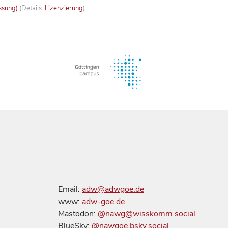
ssung)
(Details:
Lizenzierung
)
Email:
adw@adwgoe.de
www:
adw-goe.de
Mastodon:
@nawg@wisskomm.social
BlueSky:
@nawgoe.bsky.social