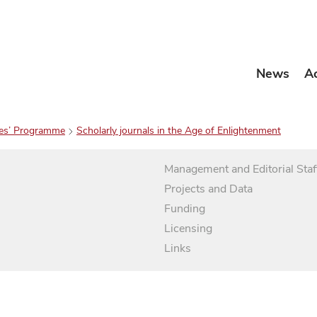
News
A
es’ Programme
Scholarly journals in the Age of Enlightenment
Management and Editorial Staf
Projects and Data
Funding
Licensing
Links