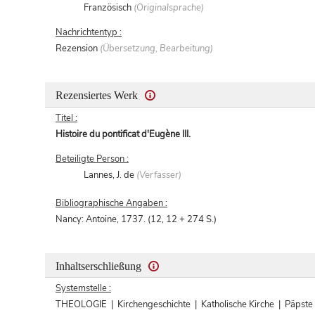
Französisch
(Originalsprache)
Nachrichtentyp :
Rezension
(Übersetzung, Bearbeitung)
Rezensiertes Werk
Titel :
Histoire du pontificat d'Eugène III.
Beteiligte Person :
Lannes, J. de
(Verfasser)
Bibliographische Angaben :
Nancy: Antoine, 1737. (12, 12 + 274 S.)
Inhaltserschließung
Systemstelle :
THEOLOGIE | Kirchengeschichte | Katholische Kirche | Päpste