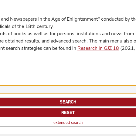
 and Newspapers in the Age of Enlightenment" conducted by the
cals of the 18th century.
s of books as well as for persons, institutions and news from t
he obtained results, and advanced search. The main menu also off
ent search strategies can be found in
Research in GJZ 18
(2021, 
extended search