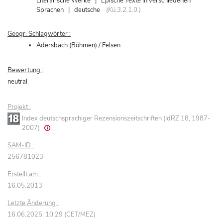
Literarische Werke | Epische Texte in verschiedenen
Sprachen | deutsche
(Kü.3.2.1.0.)
Geogr. Schlagwörter :
Adersbach (Böhmen) / Felsen
Bewertung :
neutral
Projekt :
Index deutschsprachiger Rezensionszeitschriften (IdRZ 18, 1987-
2007)
SAM-ID :
256781023
Erstellt am :
16.05.2013
Letzte Änderung :
16.06.2025, 10:29 (CET/MEZ)