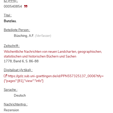
ID (PPN) :
000540854
Titel :
Bunzlau.
Beteiligte Person :
Büsching, A.F.
(Verfasser)
Zeitschrift :
Wöchentliche Nachrichten von neuen Landcharten, geographischen,
statistischen und historischen Büchern und Sachen
1778, Band 6, S. 86-88
Digitalisat (Artikel) :
https://gdz.sub.uni-goettingen.de/id/PPN557325137_0006?tify=
{"pages":[81],"view":"info"}
Sprache :
Deutsch
Nachrichtentyp :
Rezension