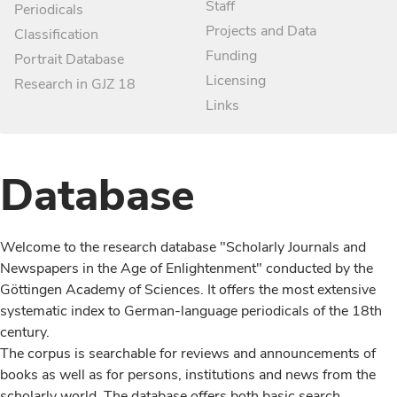
Staff
Periodicals
Projects and Data
Classification
Funding
Portrait Database
Licensing
Research in GJZ 18
Links
Database
Welcome to the research database "Scholarly Journals and
Newspapers in the Age of Enlightenment" conducted by the
Göttingen Academy of Sciences. It offers the most extensive
systematic index to German-language periodicals of the 18th
century.
The corpus is searchable for reviews and announcements of
books as well as for persons, institutions and news from the
scholarly world. The database offers both basic search,