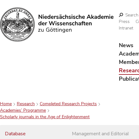
Search
Press
C
Intranet
Search
News
Acade
Membe
Resear
Publica
Home
Research
Completed Research Projects
Academies’ Programme
Scholarly journals in the Age of Enlightenment
Database
Management and Editorial