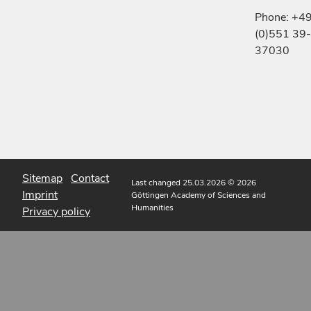
Phone: +4
(0)551 39-
37030
Sitemap
Contact
Last changed 25.03.2026
© 2026
Imprint
Göttingen Academy of Sciences and
Humanities
Privacy policy