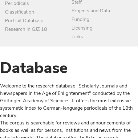
Staff
Periodicals
Projects and Data
Classification
Funding
Portrait Database
Licensing
Research in GJZ 18
Links
Database
Welcome to the research database "Scholarly Journals and
Newspapers in the Age of Enlightenment" conducted by the
Göttingen Academy of Sciences. It offers the most extensive
systematic index to German-language periodicals of the 18th
century.
The corpus is searchable for reviews and announcements of
books as well as for persons, institutions and news from the
scholarly world. The database offers both basic search,