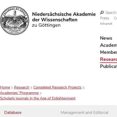
Search
Press
C
Intranet
Search
News
Acade
Membe
Resear
Publica
Home
Research
Completed Research Projects
Academies’ Programme
Scholarly journals in the Age of Enlightenment
Database
Management and Editorial