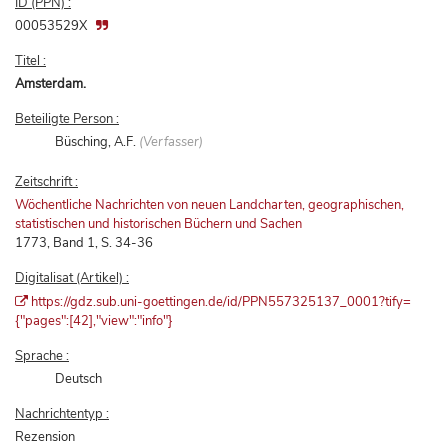
ID (PPN) :
00053529X
Titel :
Amsterdam.
Beteiligte Person :
Büsching, A.F.
(Verfasser)
Zeitschrift :
Wöchentliche Nachrichten von neuen Landcharten, geographischen,
statistischen und historischen Büchern und Sachen
1773, Band 1, S. 34-36
Digitalisat (Artikel) :
https://gdz.sub.uni-goettingen.de/id/PPN557325137_0001?tify=
{"pages":[42],"view":"info"}
Sprache :
Deutsch
Nachrichtentyp :
Rezension