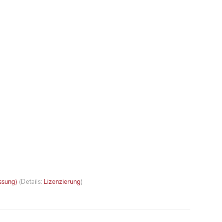
ssung)
(Details:
Lizenzierung
)