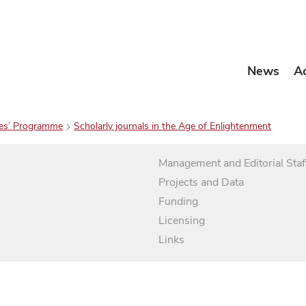
News
A
es’ Programme
Scholarly journals in the Age of Enlightenment
Management and Editorial Staf
Projects and Data
Funding
Licensing
Links