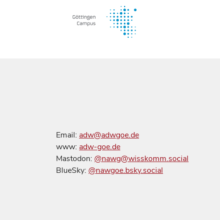
Email:
adw@adwgoe.de
www:
adw-goe.de
Mastodon:
@nawg@wisskomm.social
BlueSky:
@nawgoe.bsky.social