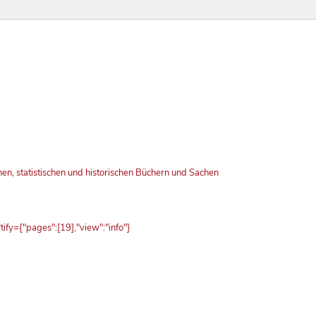
n, statistischen und historischen Büchern und Sachen
fy={"pages":[19],"view":"info"}