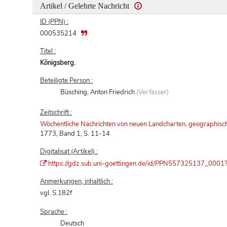
Artikel / Gelehrte Nachricht
ID (PPN) :
000535214
Titel :
Königsberg.
Beteiligte Person :
Büsching, Anton Friedrich
(Verfasser)
Zeitschrift :
Wöchentliche Nachrichten von neuen Landcharten, geographische
1773, Band 1, S. 11-14
Digitalisat (Artikel) :
https://gdz.sub.uni-goettingen.de/id/PPN557325137_0001?ti
Anmerkungen, inhaltlich :
vgl. S.182f
Sprache :
Deutsch