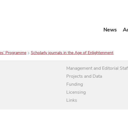
News
A
es’ Programme
Scholarly journals in the Age of Enlightenment
Management and Editorial Staf
Projects and Data
Funding
Licensing
Links