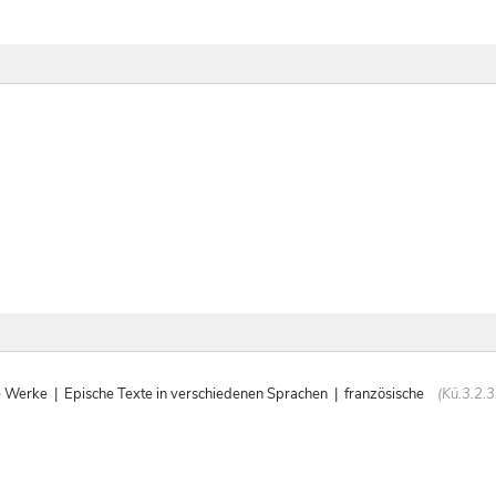
rke | Epische Texte in verschiedenen Sprachen | französische
(Kü.3.2.3.