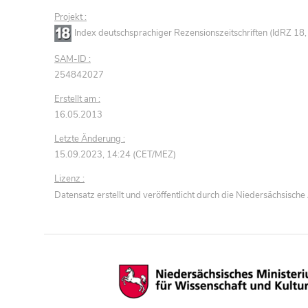
Projekt :
Index deutschsprachiger Rezensionszeitschriften (IdRZ 1
SAM-ID :
254842027
Erstellt am :
16.05.2013
Letzte Änderung :
15.09.2023, 14:24 (CET/MEZ)
Lizenz :
Datensatz erstellt und veröffentlicht durch die Niedersächsisc