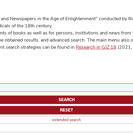
 and Newspapers in the Age of Enlightenment" conducted by the
cals of the 18th century.
s of books as well as for persons, institutions and news from t
he obtained results, and advanced search. The main menu also off
ent search strategies can be found in
Research in GJZ 18
(2021, 
extended search