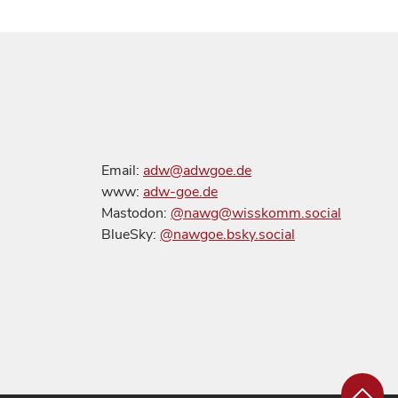
Email:
adw@adwgoe.de
www:
adw-goe.de
Mastodon:
@nawg@wisskomm.social
BlueSky:
@nawgoe.bsky.social