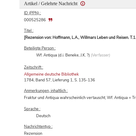
Artikel / Gelehrte Nachricht
ID (PPN) :
000525286
Titel :
[Rezension von: Hoffmann, L.A., Willmars Leben und Reisen. T.1.
Beteiligte Person :
Wf. Antiqua (d.i. Beneke, J.K. ?)
(Verfasser)
Zeitschrift :
Allgemeine deutsche Bibliothek
1784, Band 57, Lieferung 1, S. 135-136
Anmerkungen, inhaltlich :
Fraktur und Antiqua wahrscheinlich vertauscht; Wf. Antiqua = Tr
Sprache :
Deutsch
Nachrichtentyp :
Rezension