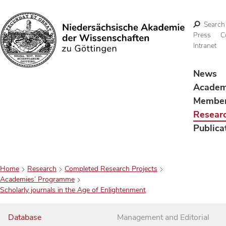
Search
Press
C
Intranet
Search
News
Acade
Membe
Resear
Publica
Home
Research
Completed Research Projects
Academies’ Programme
Scholarly journals in the Age of Enlightenment
Database
Management and Editorial