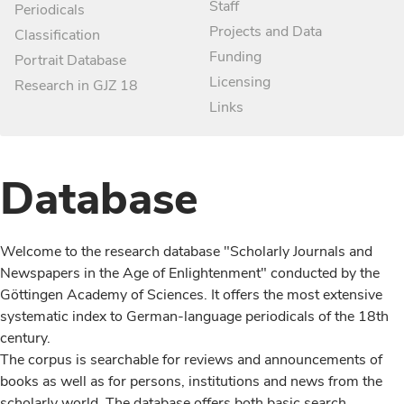
Staff
Periodicals
Projects and Data
Classification
Funding
Portrait Database
Licensing
Research in GJZ 18
Links
Database
Welcome to the research database "Scholarly Journals and
Newspapers in the Age of Enlightenment" conducted by the
Göttingen Academy of Sciences. It offers the most extensive
systematic index to German-language periodicals of the 18th
century.
The corpus is searchable for reviews and announcements of
books as well as for persons, institutions and news from the
scholarly world. The database offers both basic search,