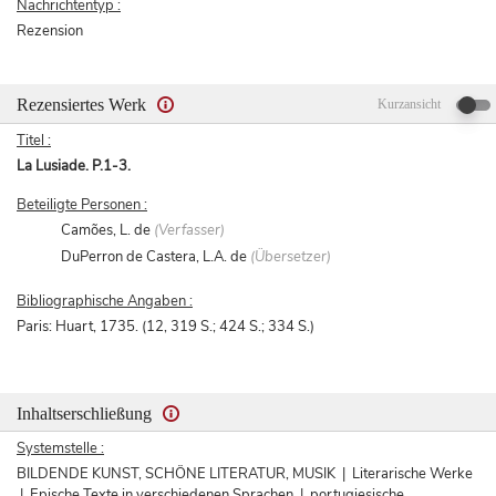
Nachrichtentyp :
Rezension
Rezensiertes Werk
Kurzansicht
Titel :
La Lusiade. P.1-3.
Beteiligte Personen :
Camões, L. de
(Verfasser)
DuPerron de Castera, L.A. de
(Übersetzer)
Bibliographische Angaben :
Paris: Huart, 1735. (12, 319 S.; 424 S.; 334 S.)
Inhaltserschließung
Systemstelle :
BILDENDE KUNST, SCHÖNE LITERATUR, MUSIK | Literarische Werke
| Epische Texte in verschiedenen Sprachen | portugiesische