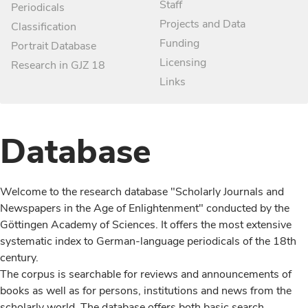
Staff
Periodicals
Projects and Data
Classification
Funding
Portrait Database
Licensing
Research in GJZ 18
Links
Database
Welcome to the research database "Scholarly Journals and
Newspapers in the Age of Enlightenment" conducted by the
Göttingen Academy of Sciences. It offers the most extensive
systematic index to German-language periodicals of the 18th
century.
The corpus is searchable for reviews and announcements of
books as well as for persons, institutions and news from the
scholarly world. The database offers both basic search,