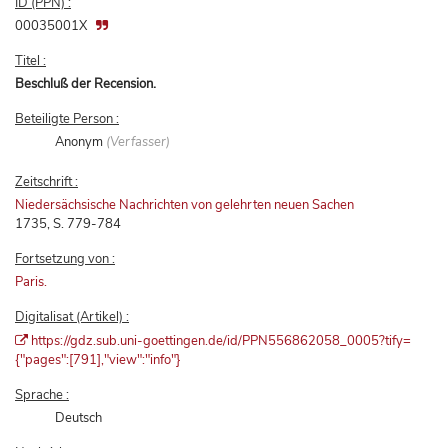
ID (PPN) :
00035001X
Titel :
Beschluß der Recension.
Beteiligte Person :
Anonym
(Verfasser)
Zeitschrift :
Niedersächsische Nachrichten von gelehrten neuen Sachen
1735, S. 779-784
Fortsetzung von :
Paris.
Digitalisat (Artikel) :
https://gdz.sub.uni-goettingen.de/id/PPN556862058_0005?tify=
{"pages":[791],"view":"info"}
Sprache :
Deutsch