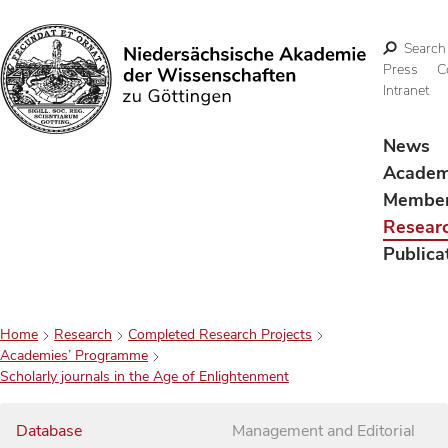
Search
Press
C
Intranet
Search
News
Acade
Membe
Resear
Publica
Home
Research
Completed Research Projects
Academies’ Programme
Scholarly journals in the Age of Enlightenment
Database
Management and Editorial