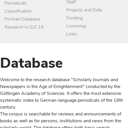
Staff
Periodicals
Projects and Data
Classification
Funding
Portrait Database
Licensing
Research in GJZ 18
Links
Database
Welcome to the research database "Scholarly Journals and
Newspapers in the Age of Enlightenment" conducted by the
Göttingen Academy of Sciences. It offers the most extensive
systematic index to German-language periodicals of the 18th
century.
The corpus is searchable for reviews and announcements of
books as well as for persons, institutions and news from the
scholarly world. The database offers both basic search,