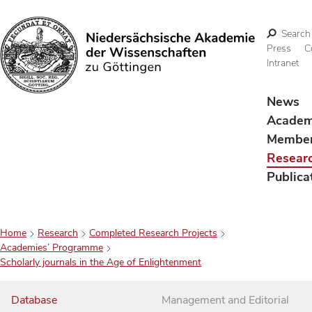
Search
Press
C
Intranet
Search
News
Acade
Membe
Resear
Publica
Home
Research
Completed Research Projects
Academies’ Programme
Scholarly journals in the Age of Enlightenment
Database
Management and Editorial