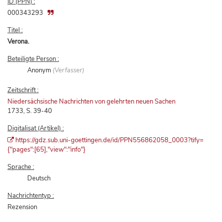
ID (PPN) :
000343293
Titel :
Verona.
Beteiligte Person :
Anonym
(Verfasser)
Zeitschrift :
Niedersächsische Nachrichten von gelehrten neuen Sachen
1733, S. 39-40
Digitalisat (Artikel) :
https://gdz.sub.uni-goettingen.de/id/PPN556862058_0003?tify=
{"pages":[65],"view":"info"}
Sprache :
Deutsch
Nachrichtentyp :
Rezension