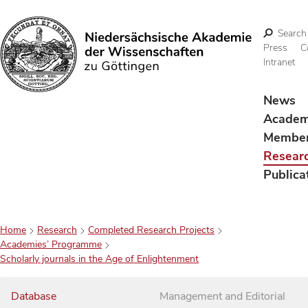
Search
Press
C
Intranet
Search
News
Acade
Membe
Resear
Publica
Home
Research
Completed Research Projects
Academies’ Programme
Scholarly journals in the Age of Enlightenment
Database
Management and Editorial