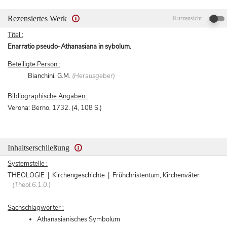
Rezensiertes Werk
Kurzansicht
Titel :
Enarratio pseudo-Athanasiana in sybolum.
Beteiligte Person :
Bianchini, G.M.
(Herausgeber)
Bibliographische Angaben :
Verona: Berno, 1732. (4, 108 S.)
Inhaltserschließung
Systemstelle :
THEOLOGIE | Kirchengeschichte | Frühchristentum, Kirchenväter
(Theol.6.1.0.)
Sachschlagwörter :
Athanasianisches Symbolum