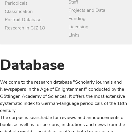
Staff
Periodicals
Projects and Data
Classification
Funding
Portrait Database
Licensing
Research in GJZ 18
Links
Database
Welcome to the research database "Scholarly Journals and
Newspapers in the Age of Enlightenment" conducted by the
Göttingen Academy of Sciences. It offers the most extensive
systematic index to German-language periodicals of the 18th
century.
The corpus is searchable for reviews and announcements of
books as well as for persons, institutions and news from the
scholarly world. The database offers both basic search,