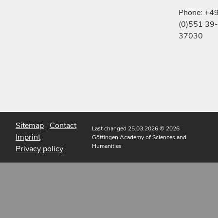
Phone: +4
(0)551 39-
37030
Sitemap
Contact
Last changed 25.03.2026
© 2026
Imprint
Göttingen Academy of Sciences and
Humanities
Privacy policy