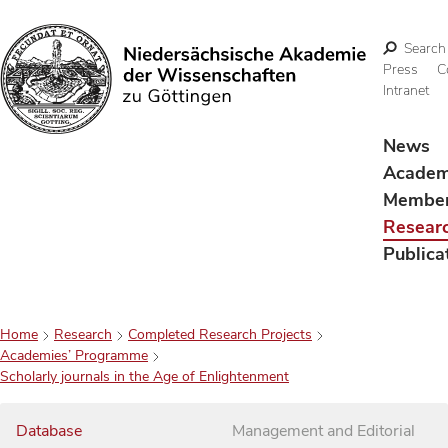
Search
Press
C
Intranet
Search
News
Acade
Membe
Resear
Publica
Home
Research
Completed Research Projects
Academies’ Programme
Scholarly journals in the Age of Enlightenment
Database
Management and Editorial