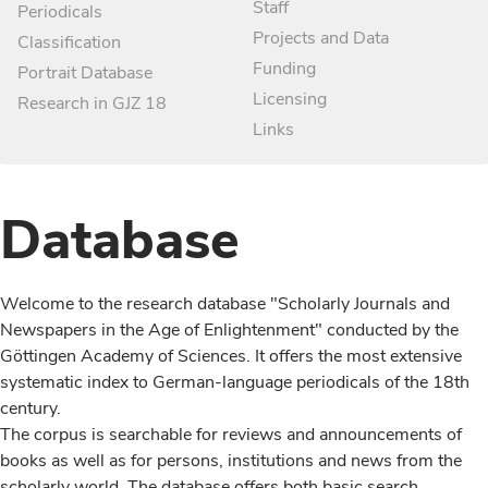
Staff
Periodicals
Projects and Data
Classification
Funding
Portrait Database
Licensing
Research in GJZ 18
Links
Database
Welcome to the research database "Scholarly Journals and
Newspapers in the Age of Enlightenment" conducted by the
Göttingen Academy of Sciences. It offers the most extensive
systematic index to German-language periodicals of the 18th
century.
The corpus is searchable for reviews and announcements of
books as well as for persons, institutions and news from the
scholarly world. The database offers both basic search,