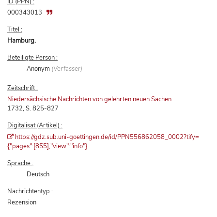
ID (PPN) :
000343013
Titel :
Hamburg.
Beteiligte Person :
Anonym
(Verfasser)
Zeitschrift :
Niedersächsische Nachrichten von gelehrten neuen Sachen
1732, S. 825-827
Digitalisat (Artikel) :
https://gdz.sub.uni-goettingen.de/id/PPN556862058_0002?tify=
{"pages":[855],"view":"info"}
Sprache :
Deutsch
Nachrichtentyp :
Rezension