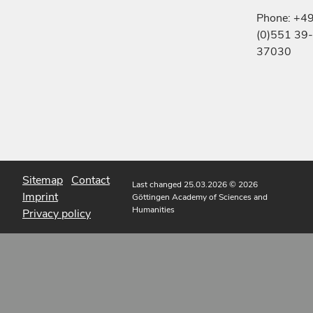
Phone: +4
(0)551 39-
37030
Sitemap
Contact
Last changed 25.03.2026
© 2026
Imprint
Göttingen Academy of Sciences and
Humanities
Privacy policy