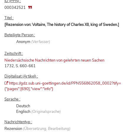
ID (PPN) :
000342521
Titel :
[Rezension von: Voltaire, The history of Charles XII, king of Sweden.]
Beteiligte Person :
Anonym
(Verfasser)
Zeitschrift :
Niedersächsische Nachrichten von gelehrten neuen Sachen
1732, S. 660-661
Digitalisat (Artikel) :
https://gdz.sub.uni-goettingen.de/id/PPN556862058_0002?tify=
{"pages":[690],"view":"info"}
Sprache :
Deutsch
Englisch
(Originalsprache)
Nachrichtentyp :
Rezension
(Übersetzung, Bearbeitung)