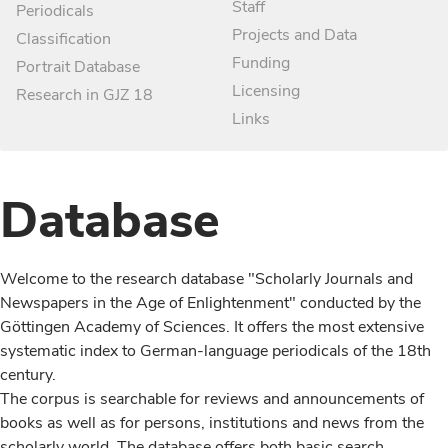
Staff
Periodicals
Projects and Data
Classification
Funding
Portrait Database
Licensing
Research in GJZ 18
Links
Database
Welcome to the research database "Scholarly Journals and
Newspapers in the Age of Enlightenment" conducted by the
Göttingen Academy of Sciences. It offers the most extensive
systematic index to German-language periodicals of the 18th
century.
The corpus is searchable for reviews and announcements of
books as well as for persons, institutions and news from the
scholarly world. The database offers both basic search,