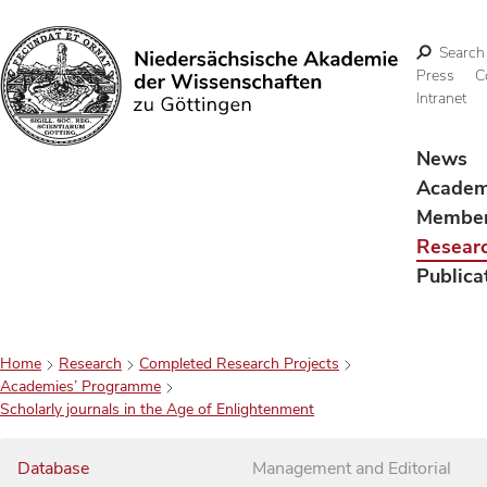
Search
Press
C
Intranet
Search
News
Acade
Membe
Resear
Publica
Home
Research
Completed Research Projects
Academies’ Programme
Scholarly journals in the Age of Enlightenment
Database
Management and Editorial