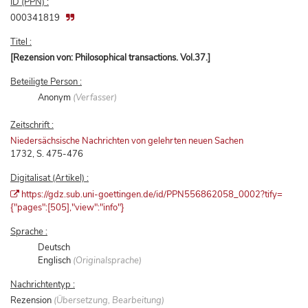
ID (PPN) :
000341819
Titel :
[Rezension von: Philosophical transactions. Vol.37.]
Beteiligte Person :
Anonym
(Verfasser)
Zeitschrift :
Niedersächsische Nachrichten von gelehrten neuen Sachen
1732, S. 475-476
Digitalisat (Artikel) :
https://gdz.sub.uni-goettingen.de/id/PPN556862058_0002?tify=
{"pages":[505],"view":"info"}
Sprache :
Deutsch
Englisch
(Originalsprache)
Nachrichtentyp :
Rezension
(Übersetzung, Bearbeitung)