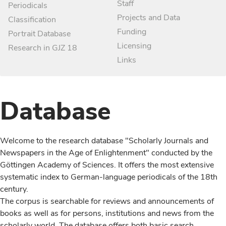
Staff
Periodicals
Projects and Data
Classification
Funding
Portrait Database
Licensing
Research in GJZ 18
Links
Database
Welcome to the research database "Scholarly Journals and
Newspapers in the Age of Enlightenment" conducted by the
Göttingen Academy of Sciences. It offers the most extensive
systematic index to German-language periodicals of the 18th
century.
The corpus is searchable for reviews and announcements of
books as well as for persons, institutions and news from the
scholarly world. The database offers both basic search,