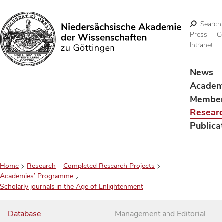
Search
Press
C
Intranet
Search
News
Acade
Membe
Resear
Publica
Home
Research
Completed Research Projects
Academies’ Programme
Scholarly journals in the Age of Enlightenment
Database
Management and Editorial