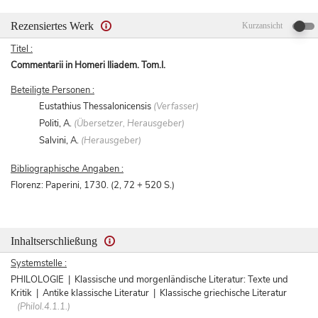
Rezensiertes Werk
Kurzansicht
Titel :
Commentarii in Homeri Iliadem. Tom.I.
Beteiligte Personen :
Eustathius Thessalonicensis
(Verfasser)
Politi, A.
(Übersetzer, Herausgeber)
Salvini, A.
(Herausgeber)
Bibliographische Angaben :
Florenz: Paperini, 1730. (2, 72 + 520 S.)
Inhaltserschließung
Systemstelle :
PHILOLOGIE | Klassische und morgenländische Literatur: Texte und
Kritik | Antike klassische Literatur | Klassische griechische Literatur
(Philol.4.1.1.)