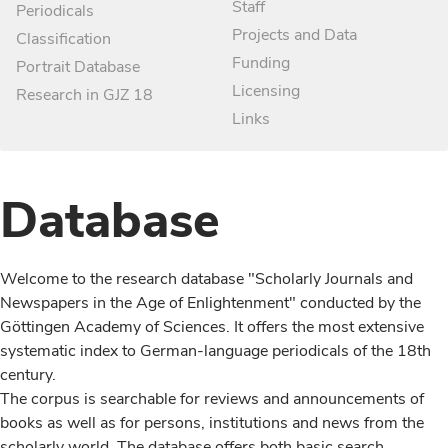
Staff
Periodicals
Projects and Data
Classification
Funding
Portrait Database
Licensing
Research in GJZ 18
Links
Database
Welcome to the research database "Scholarly Journals and
Newspapers in the Age of Enlightenment" conducted by the
Göttingen Academy of Sciences. It offers the most extensive
systematic index to German-language periodicals of the 18th
century.
The corpus is searchable for reviews and announcements of
books as well as for persons, institutions and news from the
scholarly world. The database offers both basic search,