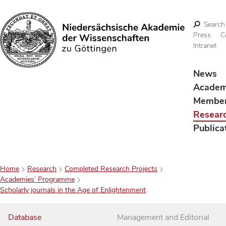
Search
Press
C
Intranet
Search
News
Acade
Membe
Resear
Publica
Home
Research
Completed Research Projects
Academies’ Programme
Scholarly journals in the Age of Enlightenment
Database
Management and Editorial