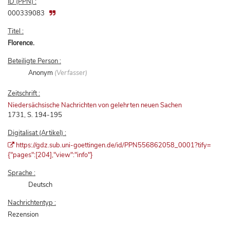
ID (PPN) :
000339083
Titel :
Florence.
Beteiligte Person :
Anonym
(Verfasser)
Zeitschrift :
Niedersächsische Nachrichten von gelehrten neuen Sachen
1731, S. 194-195
Digitalisat (Artikel) :
https://gdz.sub.uni-goettingen.de/id/PPN556862058_0001?tify=
{"pages":[204],"view":"info"}
Sprache :
Deutsch
Nachrichtentyp :
Rezension