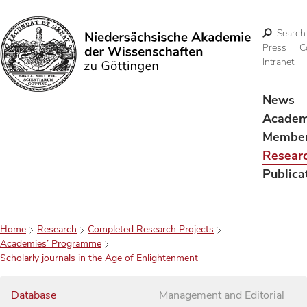
Search
Press
C
Intranet
Search
News
Acade
Membe
Resear
Publica
Home
Research
Completed Research Projects
Academies’ Programme
Scholarly journals in the Age of Enlightenment
Database
Management and Editorial