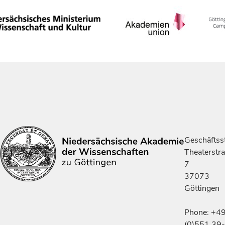
Geschäftsst
Theaterstr
7
37073
Göttingen
Phone: +4
(0)551 39-