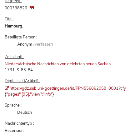
ID (PPN) :
000338826
Titel :
Hamburg.
Beteiligte Person :
Anonym
(Verfasser)
Zeitschrift :
Niedersächsische Nachrichten von gelehrten neuen Sachen
1731, S. 83-84
Digitalisat (Artikel) :
https://gdz.sub.uni-goettingen.de/id/PPN556862058_0001?tify=
{"pages":[95],"view":"info"}
Sprache :
Deutsch
Nachrichtentyp :
Rezension