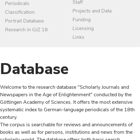
Staff
Periodicals
Projects and Data
Classification
Funding
Portrait Database
Licensing
Research in GJZ 18
Links
Database
Welcome to the research database "Scholarly Journals and
Newspapers in the Age of Enlightenment" conducted by the
Göttingen Academy of Sciences. It offers the most extensive
systematic index to German-language periodicals of the 18th
century.
The corpus is searchable for reviews and announcements of
books as well as for persons, institutions and news from the
scholarly world. The database offers both basic search,