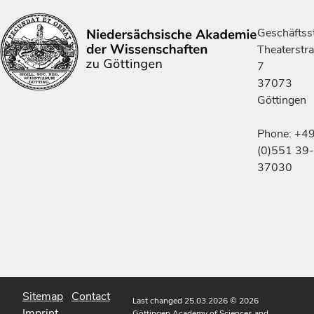
Geschäftsst
Theaterstr
7
37073
Göttingen
Phone: +4
(0)551 39-
37030
Sitemap
Contact
Last changed 25.03.2026
© 2026
Imprint
Göttingen Academy of Sciences and