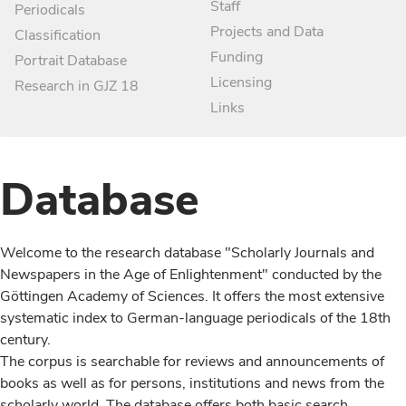
Staff
Periodicals
Projects and Data
Classification
Funding
Portrait Database
Licensing
Research in GJZ 18
Links
Database
Welcome to the research database "Scholarly Journals and
Newspapers in the Age of Enlightenment" conducted by the
Göttingen Academy of Sciences. It offers the most extensive
systematic index to German-language periodicals of the 18th
century.
The corpus is searchable for reviews and announcements of
books as well as for persons, institutions and news from the
scholarly world. The database offers both basic search,