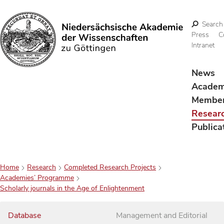
Search
Press
C
Intranet
Search
News
Acade
Membe
Resear
Publica
Home
Research
Completed Research Projects
Academies’ Programme
Scholarly journals in the Age of Enlightenment
Database
Management and Editorial