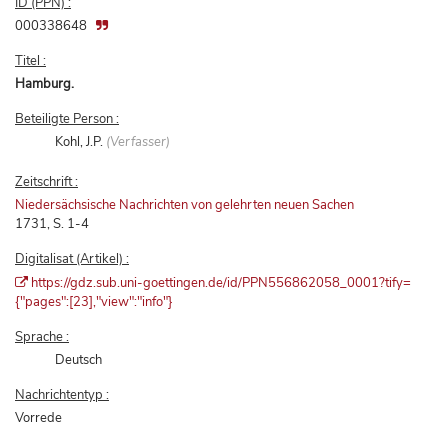
ID (PPN) :
000338648
Titel :
Hamburg.
Beteiligte Person :
Kohl, J.P.
(Verfasser)
Zeitschrift :
Niedersächsische Nachrichten von gelehrten neuen Sachen
1731, S. 1-4
Digitalisat (Artikel) :
https://gdz.sub.uni-goettingen.de/id/PPN556862058_0001?tify=
{"pages":[23],"view":"info"}
Sprache :
Deutsch
Nachrichtentyp :
Vorrede