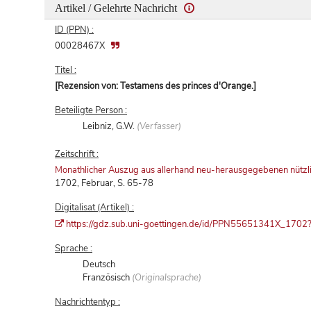
Artikel / Gelehrte Nachricht
ID (PPN) :
00028467X
Titel :
[Rezension von: Testamens des princes d'Orange.]
Beteiligte Person :
Leibniz, G.W.
(Verfasser)
Zeitschrift :
Monathlicher Auszug aus allerhand neu-herausgegebenen nützl
1702, Februar, S. 65-78
Digitalisat (Artikel) :
https://gdz.sub.uni-goettingen.de/id/PPN55651341X_1702?ti
Sprache :
Deutsch
Französisch
(Originalsprache)
Nachrichtentyp :