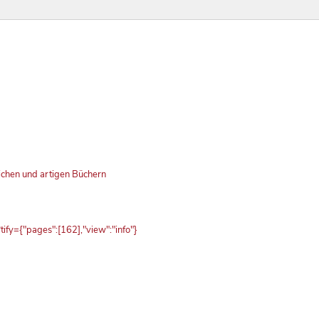
ichen und artigen Büchern
fy={"pages":[162],"view":"info"}