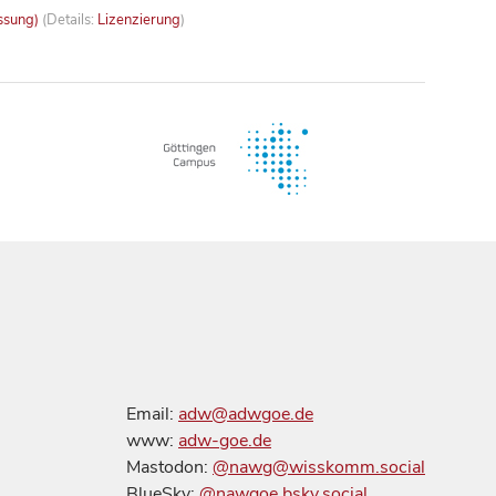
ssung)
(Details:
Lizenzierung
)
Email:
adw@adwgoe.de
www:
adw-goe.de
Mastodon:
@nawg@wisskomm.social
BlueSky:
@nawgoe.bsky.social