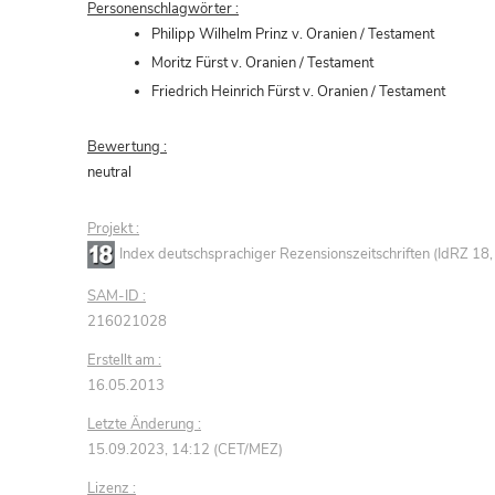
Personenschlagwörter :
Philipp Wilhelm Prinz v. Oranien / Testament
Moritz Fürst v. Oranien / Testament
Friedrich Heinrich Fürst v. Oranien / Testament
Bewertung :
neutral
Projekt :
Index deutschsprachiger Rezensionszeitschriften (IdRZ 1
SAM-ID :
216021028
Erstellt am :
16.05.2013
Letzte Änderung :
15.09.2023, 14:12 (CET/MEZ)
Lizenz :