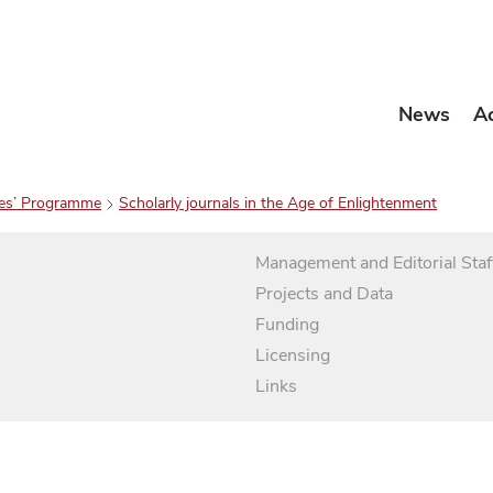
News
A
es’ Programme
Scholarly journals in the Age of Enlightenment
Management and Editorial Staf
Projects and Data
Funding
Licensing
Links