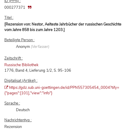
ID (PPN) :
000277371
Titel :
[Rezension von: Nestor, Aelteste Jahrbücher der russischen Geschichte
vom Jahre 858 bis zum Jahre 1203.]
Beteiligte Person :
Anonym
(Verfasser)
Zeitschrift :
Russische Bibliothek
1776, Band 4, Lieferung 1/2, S. 95-106
Digitalisat (Artikel) :
https://gdz.sub.uni-goettingen.de/id/PPN557305454_0004?tify=
{"pages":[101],"view":"info"}
Sprache :
Deutsch
Nachrichtentyp :
Rezension