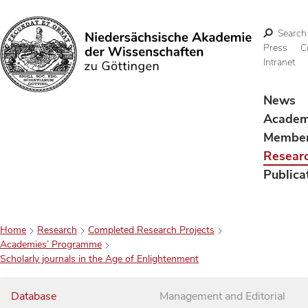
Search
Press
C
Intranet
Search
News
Acade
Membe
Resear
Publica
Home
Research
Completed Research Projects
Academies’ Programme
Scholarly journals in the Age of Enlightenment
Database
Management and Editorial