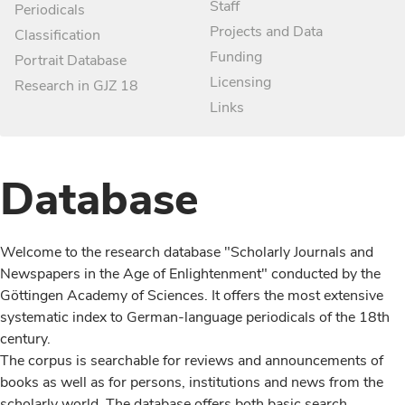
Staff
Periodicals
Projects and Data
Classification
Funding
Portrait Database
Licensing
Research in GJZ 18
Links
Database
Welcome to the research database "Scholarly Journals and
Newspapers in the Age of Enlightenment" conducted by the
Göttingen Academy of Sciences. It offers the most extensive
systematic index to German-language periodicals of the 18th
century.
The corpus is searchable for reviews and announcements of
books as well as for persons, institutions and news from the
scholarly world. The database offers both basic search,