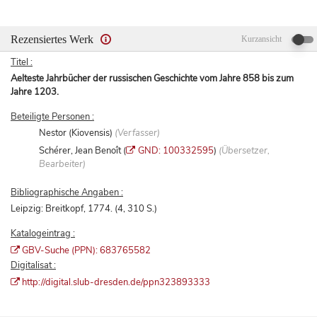
Rezensiertes Werk
Kurzansicht
Titel :
Aelteste Jahrbücher der russischen Geschichte vom Jahre 858 bis zum
Jahre 1203.
Beteiligte Personen :
Nestor (Kiovensis)
(Verfasser)
Schérer, Jean Benoît (
GND: 100332595
)
(Übersetzer,
Bearbeiter)
Bibliographische Angaben :
Leipzig: Breitkopf, 1774. (4, 310 S.)
Katalogeintrag :
GBV-Suche (PPN): 683765582
Digitalisat :
http://digital.slub-dresden.de/ppn323893333