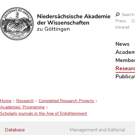
Search
Press
C
Intranet
Search
News
Acade
Membe
Resear
Publica
Home
Research
Completed Research Projects
Academies’ Programme
Scholarly journals in the Age of Enlightenment
Database
Management and Editorial