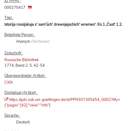
ID (PPN) :
000275417
Titel :
Istorija rossijskaja s' sam'üch' drewnjejschich' wremen'. Kn.1.,Čast' 1.2.
Beteiligte Person :
Anonym
(Verfasser)
Zeitschrift :
Russische Bibliothek
1774, Band 2, S. 42-54
Übergeordneter Artikel :
CXIX.
Digitalisat (Artikel) :
https://gdz.sub.uni-goettingen.de/id/PPN557305454_0002?tify=
{"pages":[42],"view":"info"}
Sprache :
Deutsch