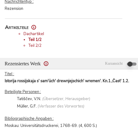
Nachrichtentyp :
Rezension
Artikelteile
Dachartikel
Teil 1/2
Teil 2/2
Rezensiertes Werk
Kurzansicht
Titel :
Istorija rossijskaja s' sam'üch' drewnjejschich' wremen'. Kn.1.,Čast' 1.2.
Beteiligte Personen :
Tatiščev, V.N.
(Übersetzer, Herausgeber)
Müller, G.F.
(Verfasser des Vorwortes)
Bibliographische Angaben :
Moskau: Universitätsdruckerei, 1768-69. (4, 600 S.)