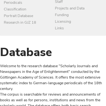
Staff
Periodicals
Projects and Data
Classification
Funding
Portrait Database
Licensing
Research in GJZ 18
Links
Database
Welcome to the research database "Scholarly Journals and
Newspapers in the Age of Enlightenment" conducted by the
Göttingen Academy of Sciences. It offers the most extensive
systematic index to German-language periodicals of the 18th
century.
The corpus is searchable for reviews and announcements of
books as well as for persons, institutions and news from the
scholarly world. The database offers both basic search,