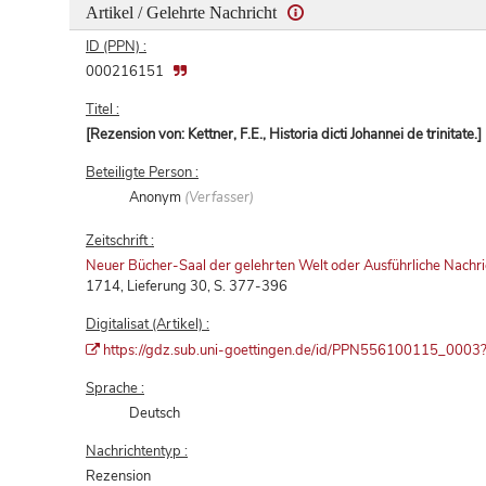
Artikel / Gelehrte Nachricht
ID (PPN) :
000216151
Titel :
[Rezension von: Kettner, F.E., Historia dicti Johannei de trinitate.]
Beteiligte Person :
Anonym
(Verfasser)
Zeitschrift :
Neuer Bücher-Saal der gelehrten Welt oder Ausführliche Nachri
1714, Lieferung 30, S. 377-396
Digitalisat (Artikel) :
https://gdz.sub.uni-goettingen.de/id/PPN556100115_0003?ti
Sprache :
Deutsch
Nachrichtentyp :
Rezension