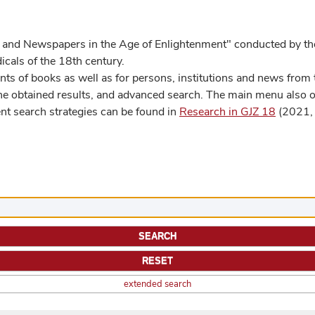
 and Newspapers in the Age of Enlightenment" conducted by the
cals of the 18th century.
s of books as well as for persons, institutions and news from t
he obtained results, and advanced search. The main menu also off
ent search strategies can be found in
Research in GJZ 18
(2021, 
extended search