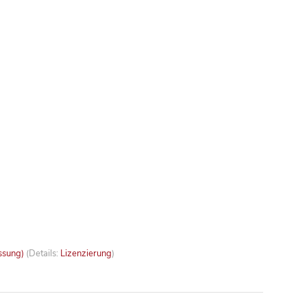
ssung)
(Details:
Lizenzierung
)