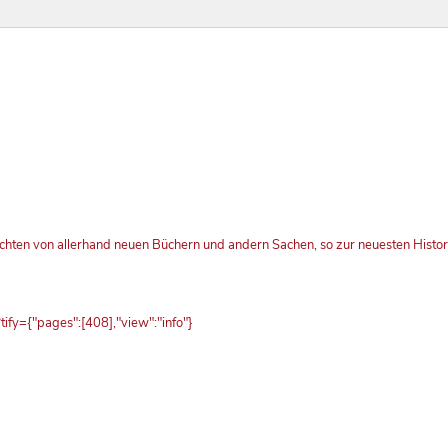
chten von allerhand neuen Büchern und andern Sachen, so zur neuesten Histo
fy={"pages":[408],"view":"info"}