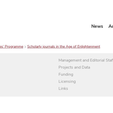
News
A
es’ Programme
Scholarly journals in the Age of Enlightenment
Management and Editorial Staf
Projects and Data
Funding
Licensing
Links