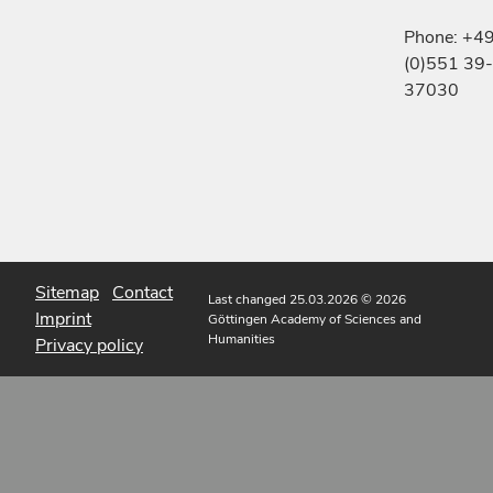
Phone: +4
(0)551 39-
37030
Sitemap
Contact
Last changed 25.03.2026
© 2026
Imprint
Göttingen Academy of Sciences and
Humanities
Privacy policy