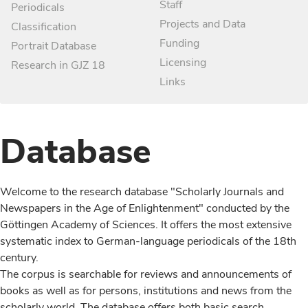
Staff
Periodicals
Projects and Data
Classification
Funding
Portrait Database
Licensing
Research in GJZ 18
Links
Database
Welcome to the research database "Scholarly Journals and
Newspapers in the Age of Enlightenment" conducted by the
Göttingen Academy of Sciences. It offers the most extensive
systematic index to German-language periodicals of the 18th
century.
The corpus is searchable for reviews and announcements of
books as well as for persons, institutions and news from the
scholarly world. The database offers both basic search,