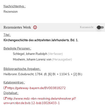
Nachrichtentyp :
Rezension
Rezensiertes Werk
Kurzansicht
Titel :
Kirchengeschichte des achtzehnten Jahrhunderts. Bd. 1.
Beteiligte Personen :
Schlegel, Johann Rudolph
(Verfasser)
Mosheim, Johann Lorenz von
(Herausgeber)
Bibliographische Angaben :
Heilbronn: Eckebrecht, 1784. (8, [6] Bl. + 1104 S. + [2] Bl.)
Katalogeintrag :
https://gateway-bayern.de/BV003818272
Digitalisat :
http://www.mdz-nbn-resolving.de/urn/resolver.pl?
urn=urn:nbn:de:bvb:12-bsb10026433-1