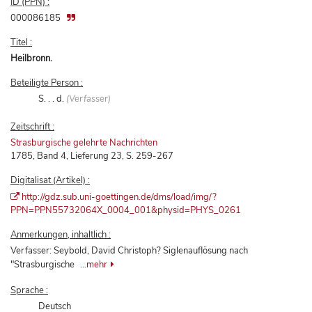
ID (PPN) :
000086185
Titel :
Heilbronn.
Beteiligte Person :
S. . . d.
(Verfasser)
Zeitschrift :
Strasburgische gelehrte Nachrichten
1785, Band 4, Lieferung 23, S. 259-267
Digitalisat (Artikel) :
http://gdz.sub.uni-goettingen.de/dms/load/img/?
PPN=PPN55732064X_0004_001&physid=PHYS_0261
Anmerkungen, inhaltlich :
Verfasser: Seybold, David Christoph? Siglenauflösung nach
"Strasburgische
...mehr
Sprache :
Deutsch