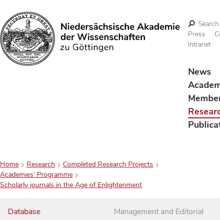
Search
Press
C
Intranet
Search
News
Acade
Membe
Resear
Publica
Home
Research
Completed Research Projects
Academies’ Programme
Scholarly journals in the Age of Enlightenment
Database
Management and Editorial