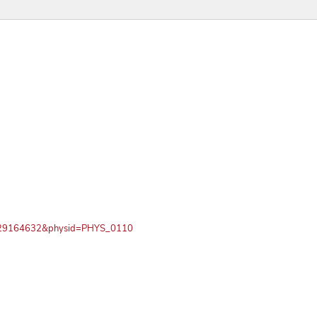
PN729164632&physid=PHYS_0110