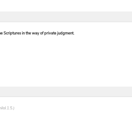
he Scriptures in the way of private judgment.
lol.1.5.)