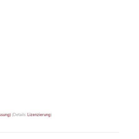
ssung)
(Details:
Lizenzierung
)