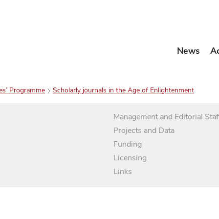
News
A
es’ Programme
Scholarly journals in the Age of Enlightenment
Management and Editorial Staf
Projects and Data
Funding
Licensing
Links