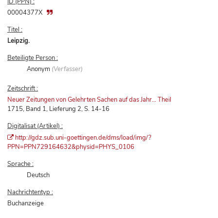
ID (PPN) :
00004377X
Titel :
Leipzig.
Beteiligte Person :
Anonym
(Verfasser)
Zeitschrift :
Neuer Zeitungen von Gelehrten Sachen auf das Jahr... Theil
1715, Band 1, Lieferung 2, S. 14-16
Digitalisat (Artikel) :
http://gdz.sub.uni-goettingen.de/dms/load/img/?
PPN=PPN729164632&physid=PHYS_0106
Sprache :
Deutsch
Nachrichtentyp :
Buchanzeige