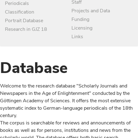
Staff
Periodicals
Projects and Data
Classification
Funding
Portrait Database
Licensing
Research in GJZ 18
Links
Database
Welcome to the research database "Scholarly Journals and
Newspapers in the Age of Enlightenment" conducted by the
Göttingen Academy of Sciences. It offers the most extensive
systematic index to German-language periodicals of the 18th
century.
The corpus is searchable for reviews and announcements of
books as well as for persons, institutions and news from the
scholarly world. The database offers both basic search,