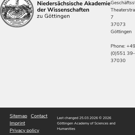
Geschäftsst
Theaterstr
7
37073
Göttingen
Phone: +4
(0)551 39-
37030
Sitemap
Contact
Last changed 25.03.2026
© 2026
Imprint
Göttingen Academy of Sciences and
Humanities
Privacy policy