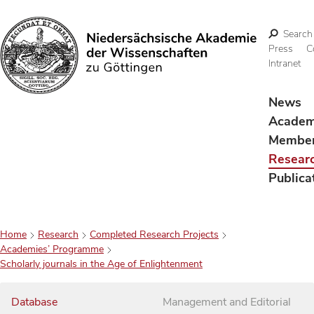
Search
Press
C
Intranet
Search
News
Acade
Membe
Resear
Publica
Home
Research
Completed Research Projects
Academies’ Programme
Scholarly journals in the Age of Enlightenment
Database
Management and Editorial