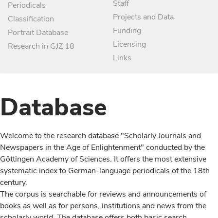
Staff
Periodicals
Projects and Data
Classification
Funding
Portrait Database
Licensing
Research in GJZ 18
Links
Database
Welcome to the research database "Scholarly Journals and
Newspapers in the Age of Enlightenment" conducted by the
Göttingen Academy of Sciences. It offers the most extensive
systematic index to German-language periodicals of the 18th
century.
The corpus is searchable for reviews and announcements of
books as well as for persons, institutions and news from the
scholarly world. The database offers both basic search,