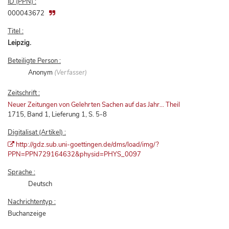
ID (PPN) :
000043672
Titel :
Leipzig.
Beteiligte Person :
Anonym
(Verfasser)
Zeitschrift :
Neuer Zeitungen von Gelehrten Sachen auf das Jahr... Theil
1715, Band 1, Lieferung 1, S. 5-8
Digitalisat (Artikel) :
http://gdz.sub.uni-goettingen.de/dms/load/img/?
PPN=PPN729164632&physid=PHYS_0097
Sprache :
Deutsch
Nachrichtentyp :
Buchanzeige