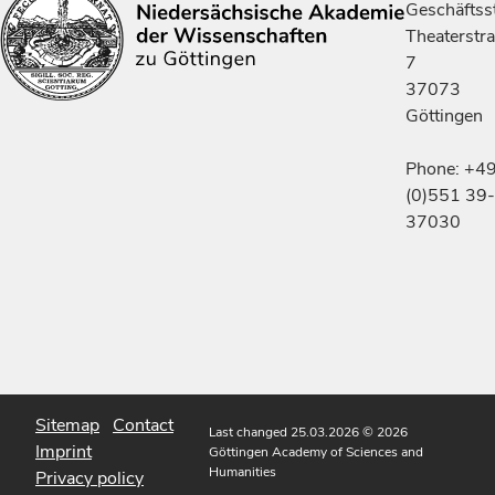
Geschäftsst
Theaterstr
7
37073
Göttingen
Phone: +4
(0)551 39-
37030
Sitemap
Contact
Last changed 25.03.2026
© 2026
Imprint
Göttingen Academy of Sciences and
Humanities
Privacy policy