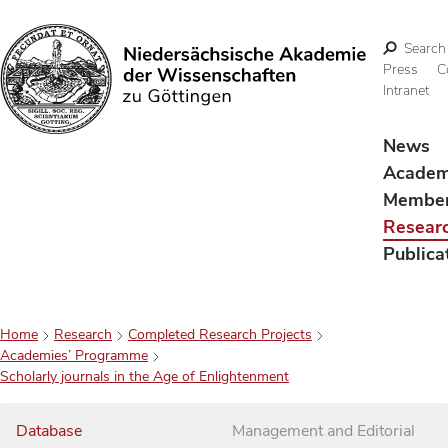
Search
Press
C
Intranet
Search
News
Acade
Membe
Resear
Publica
Home
Research
Completed Research Projects
Academies’ Programme
Scholarly journals in the Age of Enlightenment
Database
Management and Editorial