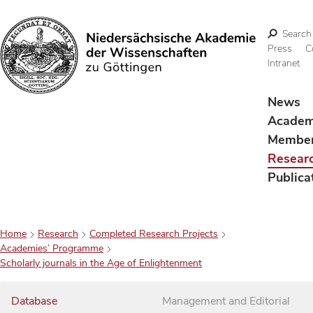
Search
Press
C
Intranet
Search
News
Acade
Membe
Resear
Publica
Home
Research
Completed Research Projects
Academies’ Programme
Scholarly journals in the Age of Enlightenment
Database
Management and Editorial