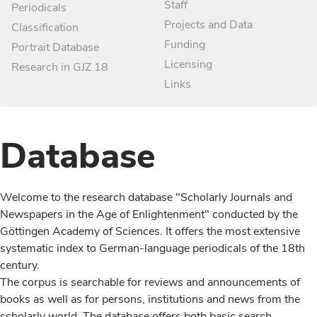
Staff
Periodicals
Projects and Data
Classification
Funding
Portrait Database
Licensing
Research in GJZ 18
Links
Database
Welcome to the research database "Scholarly Journals and
Newspapers in the Age of Enlightenment" conducted by the
Göttingen Academy of Sciences. It offers the most extensive
systematic index to German-language periodicals of the 18th
century.
The corpus is searchable for reviews and announcements of
books as well as for persons, institutions and news from the
scholarly world. The database offers both basic search,