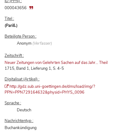
ID (PPN) :
000043656
Titel :
(Pariß.)
Beteiligte Person :
Anonym
(Verfasser)
Zeitschrift :
Neuer Zeitungen von Gelehrten Sachen auf das Jahr... Theil
1715, Band 1, Lieferung 1, S. 4-5
Digitalisat (Artikel) :
http://gdz.sub.uni-goettingen.de/dms/load/img/?
PPN=PPN729164632&physid=PHYS_0096
Sprache :
Deutsch
Nachrichtentyp :
Buchankündigung