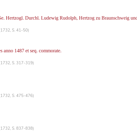
. Hertzogl. Durchl. Ludewig Rudolph, Hertzog zu Braunschweig und L
(1732, S. 41-50)
s anno 1487 et seq. commorate.
(1732, S. 317-319)
(1732, S. 475-476)
(1732, S. 837-838)