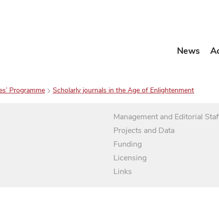
News
A
es’ Programme
Scholarly journals in the Age of Enlightenment
Management and Editorial Staf
Projects and Data
Funding
Licensing
Links