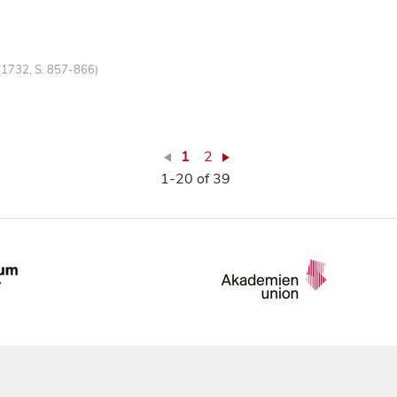
(1732, S. 857-866)
1
2
1-20 of 39