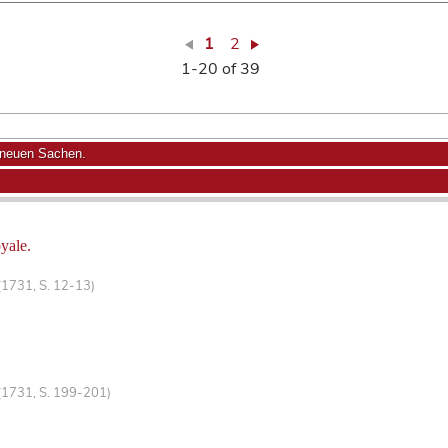
1
2
1-20 of 39
 neuen Sachen.
yale.
(1731, S. 12-13)
(1731, S. 199-201)