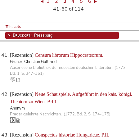
1
2
3
4
5
6
41-60 of 114
Facets
Druckort:
Pressburg
[Rezension]
Censura librorum Hippocrateorum.
Gruner, Christian Gottfried
Auserlesene Bibliothek der neuesten deutschen Litteratur. (1772,
Bd. 1, S. 347-351)
[Rezension]
Neue Schauspiele. Aufgeführt in den kais. königl.
Theatern zu Wien. Bd.1.
Anonym
Prager gelehrte Nachrichten. (1772, Bd. 2, S. 174-175)
[Rezension]
Conspectus historiae Hungaricae. P.II.