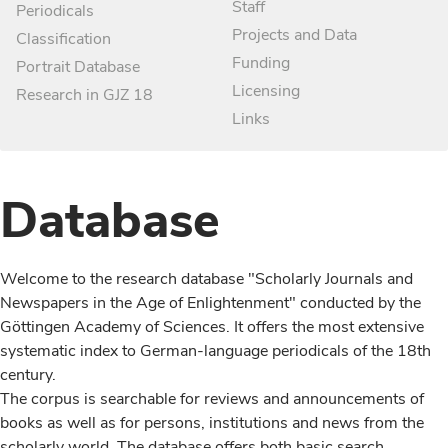
Staff
Periodicals
Projects and Data
Classification
Funding
Portrait Database
Licensing
Research in GJZ 18
Links
Database
Welcome to the research database "Scholarly Journals and
Newspapers in the Age of Enlightenment" conducted by the
Göttingen Academy of Sciences. It offers the most extensive
systematic index to German-language periodicals of the 18th
century.
The corpus is searchable for reviews and announcements of
books as well as for persons, institutions and news from the
scholarly world. The database offers both basic search,