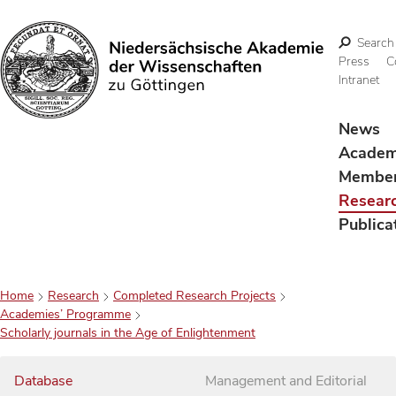
Search
Press
C
Intranet
Search
News
Acade
Membe
Resear
Publica
Home
Research
Completed Research Projects
Academies’ Programme
Scholarly journals in the Age of Enlightenment
Database
Management and Editorial