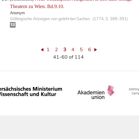
Theatern zu Wien. Bd.9.10.
Anonym
Göttingische Anzeigen von gelehrten Sachen. (1774, S. 389-391)
1
2
3
4
5
6
41-60 of 114