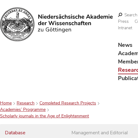
Search
Press
C
Intranet
Search
News
Acade
Membe
Resear
Publica
Home
Research
Completed Research Projects
Academies’ Programme
Scholarly journals in the Age of Enlightenment
Database
Management and Editorial