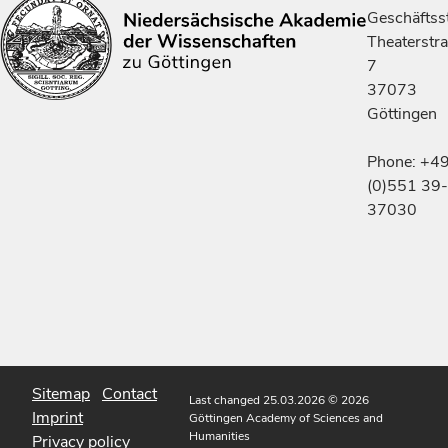
Geschäftsst
Theaterstr
7
37073
Göttingen
Phone: +4
(0)551 39-
37030
Sitemap
Contact
Last changed 25.03.2026
© 2026
Imprint
Göttingen Academy of Sciences and
Humanities
Privacy policy