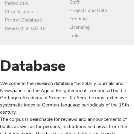
Staff
Periodicals
Projects and Data
Classification
Funding
Portrait Database
Licensing
Research in GJZ 18
Links
Database
Welcome to the research database "Scholarly Journals and
Newspapers in the Age of Enlightenment" conducted by the
Göttingen Academy of Sciences. It offers the most extensive
systematic index to German-language periodicals of the 18th
century.
The corpus is searchable for reviews and announcements of
books as well as for persons, institutions and news from the
scholarly world. The database offers both basic search,