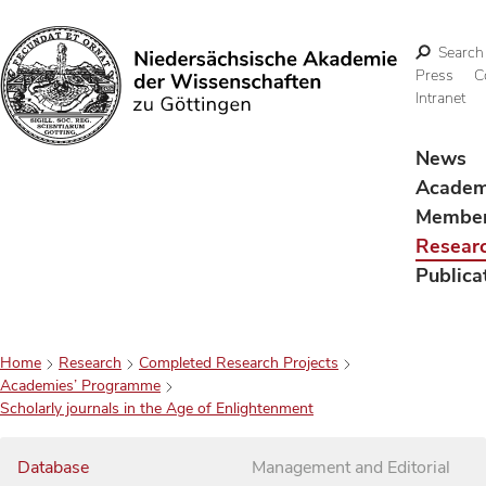
Search
Press
C
Intranet
Search
News
Acade
Membe
Resear
Publica
Home
Research
Completed Research Projects
Academies’ Programme
Scholarly journals in the Age of Enlightenment
Database
Management and Editorial