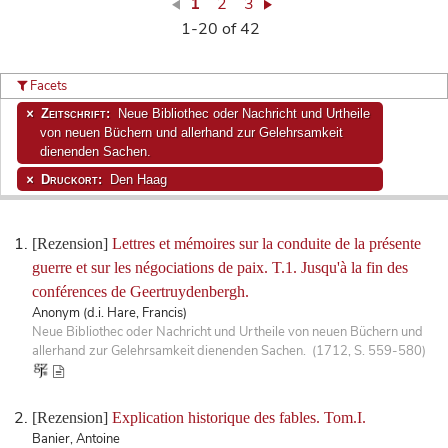
1
2
3
1-20 of 42
Facets
Zeitschrift:
Neue Bibliothec oder Nachricht und Urtheile
von neuen Büchern und allerhand zur Gelehrsamkeit
dienenden Sachen.
Druckort:
Den Haag
[Rezension]
Lettres et mémoires sur la conduite de la présente
guerre et sur les négociations de paix. T.1. Jusqu'à la fin des
conférences de Geertruydenbergh.
Anonym (d.i. Hare, Francis)
Neue Bibliothec oder Nachricht und Urtheile von neuen Büchern und
allerhand zur Gelehrsamkeit dienenden Sachen. (1712, S. 559-580)
[Rezension]
Explication historique des fables. Tom.I.
Banier, Antoine