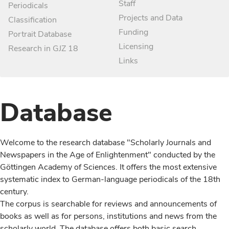
Staff
Periodicals
Projects and Data
Classification
Funding
Portrait Database
Licensing
Research in GJZ 18
Links
Database
Welcome to the research database "Scholarly Journals and
Newspapers in the Age of Enlightenment" conducted by the
Göttingen Academy of Sciences. It offers the most extensive
systematic index to German-language periodicals of the 18th
century.
The corpus is searchable for reviews and announcements of
books as well as for persons, institutions and news from the
scholarly world. The database offers both basic search,