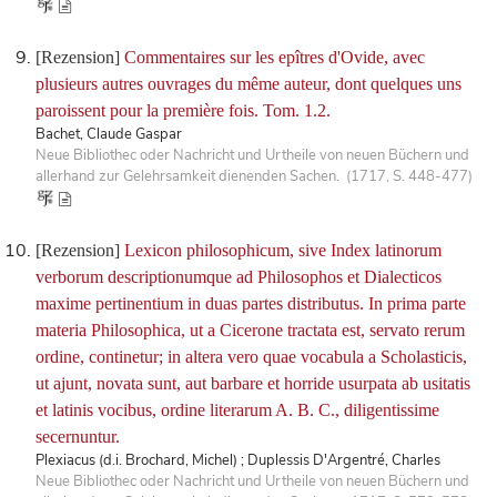
[Rezension]
Commentaires sur les epîtres d'Ovide, avec
plusieurs autres ouvrages du même auteur, dont quelques uns
paroissent pour la première fois. Tom. 1.2.
Bachet, Claude Gaspar
Neue Bibliothec oder Nachricht und Urtheile von neuen Büchern und
allerhand zur Gelehrsamkeit dienenden Sachen. (1717, S. 448-477)
[Rezension]
Lexicon philosophicum, sive Index latinorum
verborum descriptionumque ad Philosophos et Dialecticos
maxime pertinentium in duas partes distributus. In prima parte
materia Philosophica, ut a Cicerone tractata est, servato rerum
ordine, continetur; in altera vero quae vocabula a Scholasticis,
ut ajunt, novata sunt, aut barbare et horride usurpata ab usitatis
et latinis vocibus, ordine literarum A. B. C., diligentissime
secernuntur.
Plexiacus (d.i. Brochard, Michel) ; Duplessis D'Argentré, Charles
Neue Bibliothec oder Nachricht und Urtheile von neuen Büchern und