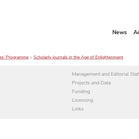
News
A
es’ Programme
Scholarly journals in the Age of Enlightenment
Management and Editorial Staf
Projects and Data
Funding
Licensing
Links