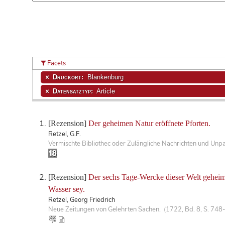
Facets
Druckort:
Blankenburg
Datensatztyp:
Article
[Rezension]
Der geheimen Natur eröffnete Pforten.
Retzel, G.F.
Vermischte Bibliothec oder Zulängliche Nachrichten und Unp
[Rezension]
Der sechs Tage-Wercke dieser Welt geheime
Wasser sey.
Retzel, Georg Friedrich
Neue Zeitungen von Gelehrten Sachen. (1722, Bd. 8, S. 748