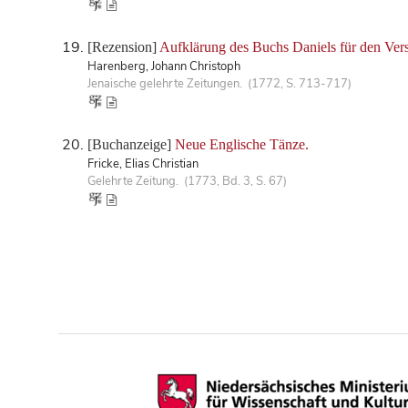
[Rezension]
Aufklärung des Buchs Daniels für den Vers
Harenberg, Johann Christoph
Jenaische gelehrte Zeitungen. (1772, S. 713-717)
[Buchanzeige]
Neue Englische Tänze.
Fricke, Elias Christian
Gelehrte Zeitung. (1773, Bd. 3, S. 67)