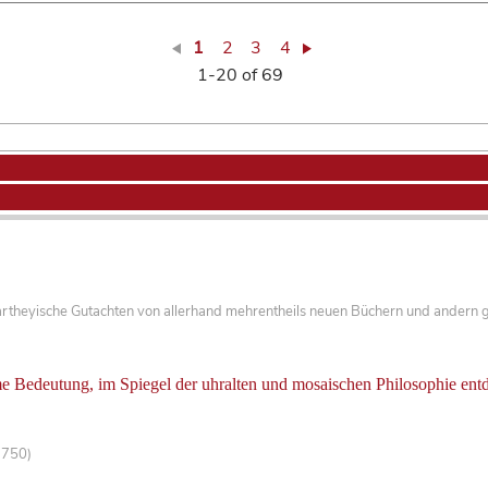
1
2
3
4
1-20 of 69
artheyische Gutachten von allerhand mehrentheils neuen Büchern und andern 
 Bedeutung, im Spiegel der uhralten und mosaischen Philosophie entd
-750)