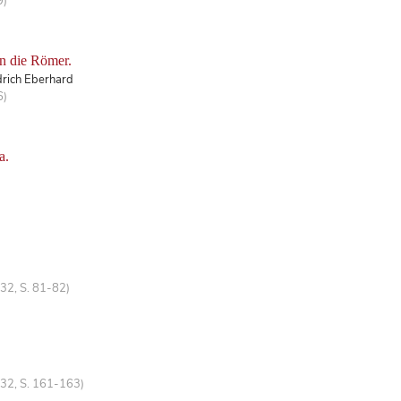
9)
an die Römer.
drich Eberhard
6)
a.
32, S. 81-82)
 32, S. 161-163)