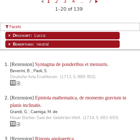
1
2
3
4
…
7
1-20 of 139
Facets
Druckort:
Lucca
Bewertung:
neutral
[Rezension]
Syntagma de ponderibus et mensuris.
Beverini, B. ; Paoli, S.
Deutsche Acta Eruditorum. (1713, S. 889-902)
[Rezension]
Epistola mathematica, de momento gravium in
planis inclinatis.
Grandi, G. ; Caeniga, M. de
Neuer Bücher-Saal der Gelehrten Welt. (1714, S. 683-693)
[Rezension]
Riposta apologetica.