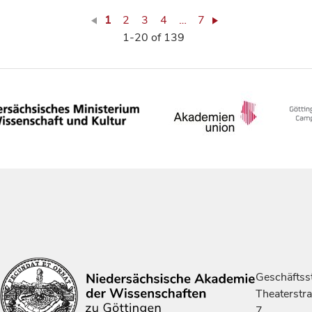
1
2
3
4
…
7
1-20 of 139
Geschäftsst
Theaterstr
7