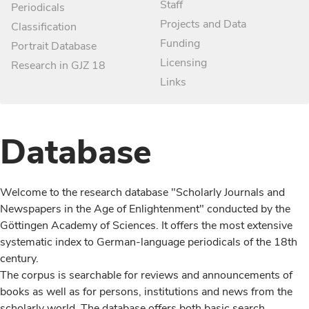
Staff
Periodicals
Projects and Data
Classification
Funding
Portrait Database
Licensing
Research in GJZ 18
Links
Database
Welcome to the research database "Scholarly Journals and
Newspapers in the Age of Enlightenment" conducted by the
Göttingen Academy of Sciences. It offers the most extensive
systematic index to German-language periodicals of the 18th
century.
The corpus is searchable for reviews and announcements of
books as well as for persons, institutions and news from the
scholarly world. The database offers both basic search,