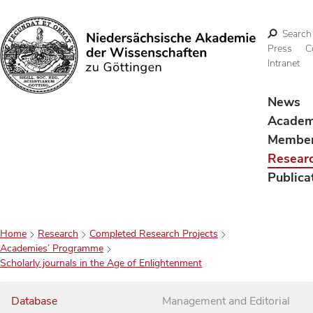
Search
Press
C
Intranet
Search
News
Acade
Membe
Resear
Publica
Home
Research
Completed Research Projects
Academies’ Programme
Scholarly journals in the Age of Enlightenment
Database
Management and Editorial